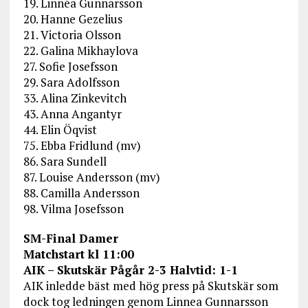
19. Linnéa Gunnarsson
20. Hanne Gezelius
21. Victoria Olsson
22. Galina Mikhaylova
27. Sofie Josefsson
29. Sara Adolfsson
33. Alina Zinkevitch
43. Anna Angantyr
44. Elin Öqvist
75. Ebba Fridlund (mv)
86. Sara Sundell
87. Louise Andersson (mv)
88. Camilla Andersson
98. Vilma Josefsson
SM-Final Damer
Matchstart kl 11:00
AIK – Skutskär Pågår 2-3 Halvtid: 1-1
AIK inledde bäst med hög press på Skutskär som
dock tog ledningen genom Linnea Gunnarsson