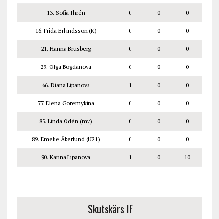
13. Sofia Ihrén
0
0
0
16. Frida Erlandsson (K)
0
0
0
21. Hanna Brusberg
0
0
0
29. Olga Bogdanova
0
0
0
66. Diana Lipanova
1
0
0
77. Elena Goremykina
0
0
0
83. Linda Odén (mv)
0
0
0
89. Emelie Åkerlund (U21)
0
0
0
90. Karina Lipanova
1
0
10
Skutskärs IF