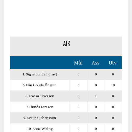
AIK
Mål
Ass
Utv
1. Signe Lundell (rmv)
0
0
0
5. Elin Goude Öhgren
0
0
10
6. Lovisa Elovsson
0
1
0
7. Linnéa Larsson
0
0
0
9. Evelina Johansson
0
0
0
10. Anna Widing
0
0
0