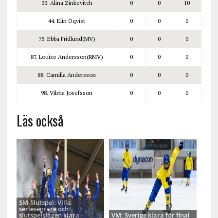
33. Alina Zinkevitch
0
0
10
44. Elin Öqvist
0
0
0
75. Ebba Fridlund(MV)
0
0
0
87. Louise Andersson(RMV)
0
0
0
88. Camilla Andersson
0
0
0
98. Vilma Josefsson
0
0
0
Läs också
SM-Slutspel: Villa
seriesegrare och
slutspelslagen klara -
VM: Sverige klara för final