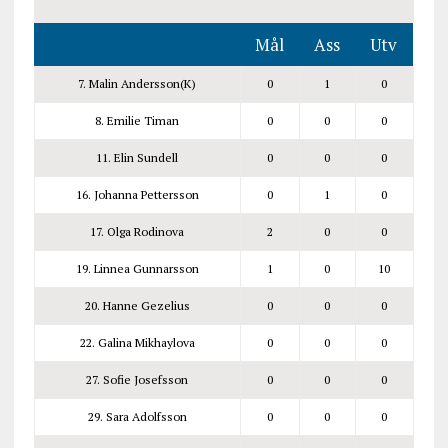
Mål
Ass
Utv
7. Malin Andersson(K)
0
1
0
8. Emilie Timan
0
0
0
11. Elin Sundell
0
0
0
16. Johanna Pettersson
0
1
0
17. Olga Rodinova
2
0
0
19. Linnea Gunnarsson
1
0
10
20. Hanne Gezelius
0
0
0
22. Galina Mikhaylova
0
0
0
27. Sofie Josefsson
0
0
0
29. Sara Adolfsson
0
0
0