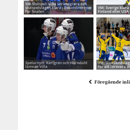
SM-Slutspel: Villa seriesegrare och
slutspelslagen klara - Rekordintresse
VM: Sverige klara 
för finalen
Finland eller USA
Spelarnytt: Karlgren och Härndahl
VM: Damlandslage
lämnar Villa
för att försvara 
Föregående inl