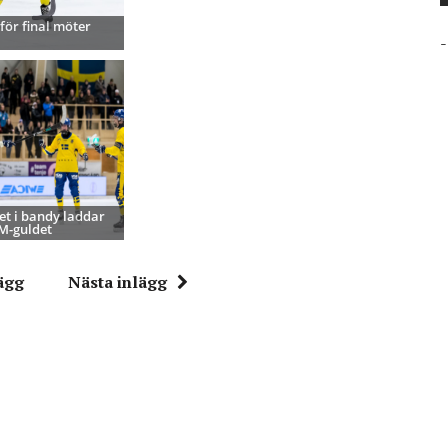
för final möter
-
t i bandy laddar
VM-guldet
ägg
Nästa inlägg