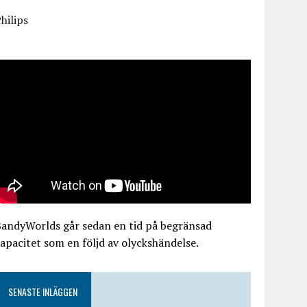
hilips
BandyWorlds går sedan en tid på begränsad
apacitet som en följd av olyckshändelse.
SENASTE INLÄGGEN