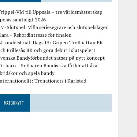
rippel-VM till Uppsala – tre världsmästerskap
pelas samtidigt 2026
M-Slutspel: Villa seriesegrare och slutspelslagen
lara – Rekordintresse för finalen
ttondelsfinal: Dags för Gripen Trollhättan BK
ch Frillesås BK och göra debut i slutspelet!
Svenska Bandyförbundet satsar på nytt koncept
ör barn – Snöharen Bandis ska få fler att åka
kridskor och spela bandy
nternationellt: Trenationers i Karlstad
MATCHNYTT