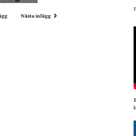
P
ägg
Nästa inlägg
k