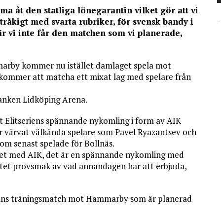
a åt den statliga lönegarantin vilket gör att vi
 tråkigt med svarta rubriker, för svensk bandy i
-
är vi inte får den matchen som vi planerade,
arby kommer nu istället damlaget spela mot
kommer att matcha ett mixat lag med spelare från
banken Lidköping Arena.
 Elitseriens spännande nykomling i form av AIK
r värvat välkända spelare som Pavel Ryazantsev och
om senast spelade för Bollnäs.
ötet med AIK, det är en spännande nykomling med
 litet provsmak av vad annandagen har att erbjuda,
mns träningsmatch mot Hammarby som är planerad