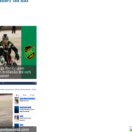
inner du här
ags för Gripen
h Frillesås BK och
pelet!
 Bandyworld.com