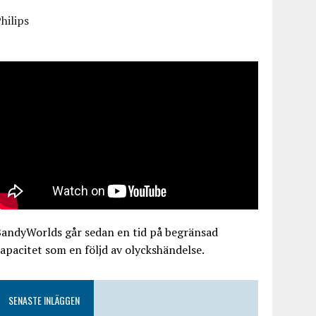
hilips
BandyWorlds går sedan en tid på begränsad
apacitet som en följd av olyckshändelse.
SENASTE INLÄGGEN