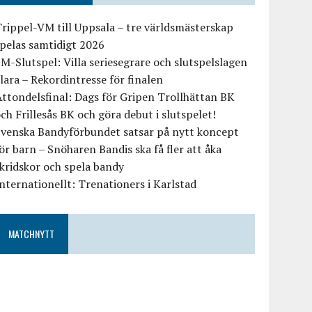
rippel-VM till Uppsala – tre världsmästerskap
pelas samtidigt 2026
M-Slutspel: Villa seriesegrare och slutspelslagen
lara – Rekordintresse för finalen
ttondelsfinal: Dags för Gripen Trollhättan BK
ch Frillesås BK och göra debut i slutspelet!
Svenska Bandyförbundet satsar på nytt koncept
ör barn – Snöharen Bandis ska få fler att åka
kridskor och spela bandy
nternationellt: Trenationers i Karlstad
MATCHNYTT