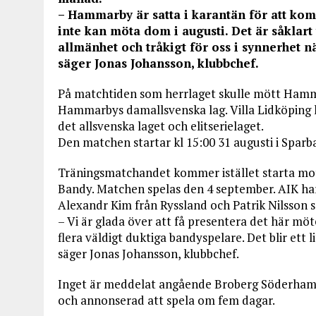
– Hammarby är satta i karantän för att komm
inte kan möta dom i augusti. Det är såklart
allmänhet och tråkigt för oss i synnerhet n
säger Jonas Johansson, klubbchef.
På matchtiden som herrlaget skulle mött Hamm
Hammarbys damallsvenska lag. Villa Lidköping 
det allsvenska laget och elitserielaget.
Den matchen startar kl 15:00 31 augusti i Spar
Träningsmatchandet kommer istället starta mot
Bandy. Matchen spelas den 4 september. AIK ha
Alexandr Kim från Ryssland och Patrik Nilsson s
– Vi är glada över att få presentera det här m
flera väldigt duktiga bandyspelare. Det blir ett
säger Jonas Johansson, klubbchef.
Inget är meddelat angående Broberg Söderha
och annonserad att spela om fem dagar.