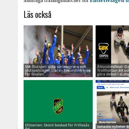
Samtliga träningsmatcher för
Elitserielagen f
Läs också
SM-Slutspel: Villa seriesegrare och
Åttondelsfinal: D
slutspelslagen klara - Rekordintresse
Trollhättan BK oc
för finalen
göra debut i sluts
Elitserien: Skönt besked för Frillesås
Senaste nyheter
BK