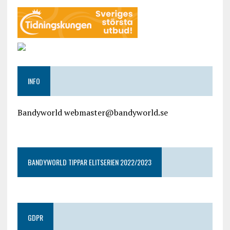
INFO
Bandyworld webmaster@bandyworld.se
google9a9f2ac9029b965b.html
BANDYWORLD TIPPAR ELITSERIEN 2022/2023
GDPR