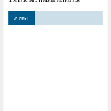
Internationellt: Trenationers i Karlstad
MATCHNYTT