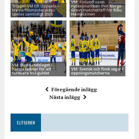
VM: Finland vann
Trippel-VM till Uppsala –
nyckelmatchen mot Norge -
tre världsmästerskap
Grovt matchstraff för Riku
spelas samtidigt 2026
Hämäläinen
VM: Damlandslaget i
bandy laddar för att
VM: Svensk och finsk seger i
försvara VM-guldet
öppningsmatcherna
Föregående inlägg
Nästa inlägg
ELITSERIEN