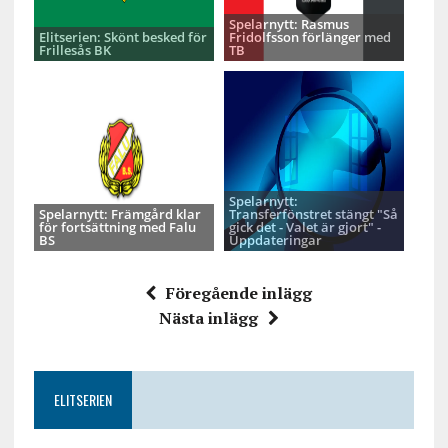
Spelarnytt: Rasmus
Elitserien: Skönt besked för
Fridolfsson förlänger med
Frillesås BK
TB
Spelarnytt:
Spelarnytt: Främgård klar
Transferfönstret stängt "Så
för fortsättning med Falu
gick det - Valet är gjort" -
BS
Uppdateringar
Föregående inlägg
Nästa inlägg
ELITSERIEN