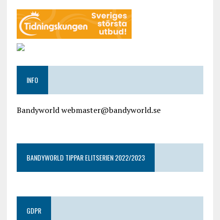
INFO
Bandyworld webmaster@bandyworld.se
google9a9f2ac9029b965b.html
BANDYWORLD TIPPAR ELITSERIEN 2022/2023
GDPR