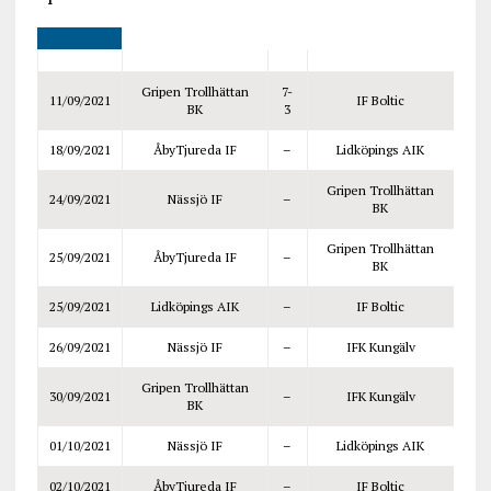
Gripen Trollhättan
7-
11/09/2021
IF Boltic
BK
3
18/09/2021
ÅbyTjureda IF
–
Lidköpings AIK
Gripen Trollhättan
24/09/2021
Nässjö IF
–
BK
Gripen Trollhättan
25/09/2021
ÅbyTjureda IF
–
BK
25/09/2021
Lidköpings AIK
–
IF Boltic
26/09/2021
Nässjö IF
–
IFK Kungälv
Gripen Trollhättan
30/09/2021
–
IFK Kungälv
BK
01/10/2021
Nässjö IF
–
Lidköpings AIK
02/10/2021
ÅbyTjureda IF
–
IF Boltic