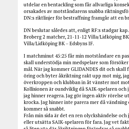
utdelar en bentackling som får allvarliga kons
orsakades av motståndarens snabba riktningsför
DN:s riktlinjer för bestraffning framgår att en 
DN beslutar således att, enligt RF:s stadgar kap.
Broberg 2 matcher, 21-11-12 Villa/Lidköping BK
Villa/Lidköping BK – Edsbyns IF.
I matchminut 45:25 får min motståndare en passn
skall understödja min medspelare som försöker
mål. När jag kommer GLIDANDES dit och skall f
öring och byter åkriktning rakt upp mot mig, jag
överkroppen och klubban in åt vänster mot mots
Kollisionen är oundviklig då SAIK-spelaren och 
jag hinner reagera. Jag gör ingen aktiv rörelse u
krocka. Jag hinner inte parera mer då vändning
kommer så snabbt.
Från min sida är det en ren olyckshändelse och 
eller utsätta SAIK-spelaren för fara. Jag vet fak
så liten yta där åkriktningen förändras så snabbt