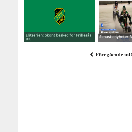
Elitserien: Skönt besked för Frillesås
Senaste nyheter
BK
Föregående inl