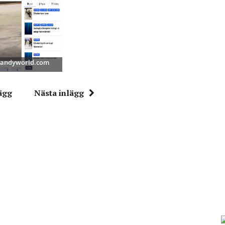
 Bandyworld.com
ägg
Nästa inlägg