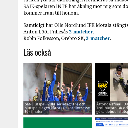
SAIK-spelaren INTE har åkning mot mig som doma
kommer fram till honom.
Samtidigt har Olle Nordlund IFK Motala stängt
Anton Lööf Frillesås
2 matcher
.
Robin Folkesson, Örebro SK,
3 matcher
.
Läs också
SM-Slutspel: Villa seriesegrare och
Åttondelsfinal: D
slutspelslagen klara - Rekordintresse
Trollhättan BK oc
för finalen
göra debut i sluts