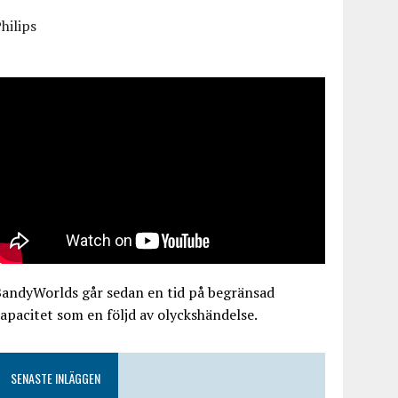
hilips
BandyWorlds går sedan en tid på begränsad
apacitet som en följd av olyckshändelse.
SENASTE INLÄGGEN