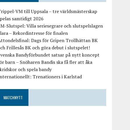
rippel-VM till Uppsala – tre världsmästerskap
pelas samtidigt 2026
M-Slutspel: Villa seriesegrare och slutspelslagen
lara – Rekordintresse för finalen
ttondelsfinal: Dags för Gripen Trollhättan BK
ch Frillesås BK och göra debut i slutspelet!
Svenska Bandyförbundet satsar på nytt koncept
ör barn – Snöharen Bandis ska få fler att åka
kridskor och spela bandy
nternationellt: Trenationers i Karlstad
MATCHNYTT