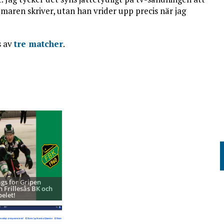
ren skriver, utan han vrider upp precis när jag
s av
tre matcher
.
ags för Gripen
h Frillesås BK och
pelet!