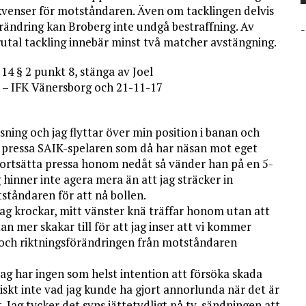
ekvenser för motståndaren. Även om tacklingen delvis
ändring kan Broberg inte undgå bestraffning. Av
-
brutal tackling innebär minst två matcher avstängning.
 14 § 2 punkt 8, stänga av Joel
 – IFK Vänersborg och 21-11-17
ing och jag flyttar över min position i banan och
 pressa SAIK-spelaren som då har näsan mot eget
ortsätta pressa honom nedåt så vänder han på en 5-
 hinner inte agera mera än att jag sträcker in
tåndaren för att nå bollen.
jag krockar, mitt vänster knä träffar honom utan att
tan mer skakar till för att jag inser att vi kommer
 och riktningsförändringen från motståndaren
jag har ingen som helst intention att försöka skada
tiskt inte vad jag kunde ha gjort annorlunda när det är
. Jag tycker det syns jättetydligt på tv-sändningen att