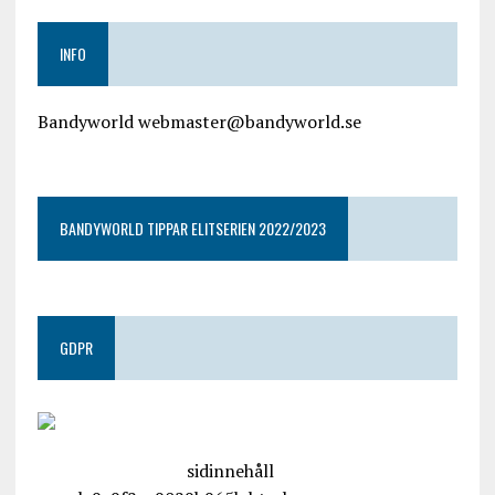
INFO
Bandyworld webmaster@bandyworld.se
google9a9f2ac9029b965b.html
BANDYWORLD TIPPAR ELITSERIEN 2022/2023
GDPR
google.com, pub-4487550053079833, DIRECT,
f08c47fec0942fa0
sidinnehåll