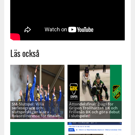
Läs också
SM-Slutspel: Villa
Åttondelsfinal: Dags för
seriesegrare och
Gripen Trollhättan BK och
slutspelslagen klara -
Frillesås BK och göra debut
Rekordintresse för finalen
i slutspelet!