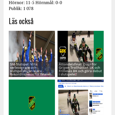
Hörnor: 11-5 Hörnmål: 0-0
Publik: 1 078
Läs också
SM-Slutspel: Villa
Åttondelsfinal: Dags för
seriesegrare och
Gripen Trollhättan BK och
slutspelslagen klara -
Frillesås BK och göra debut
Rekordintresse för finalen
i slutspelet!