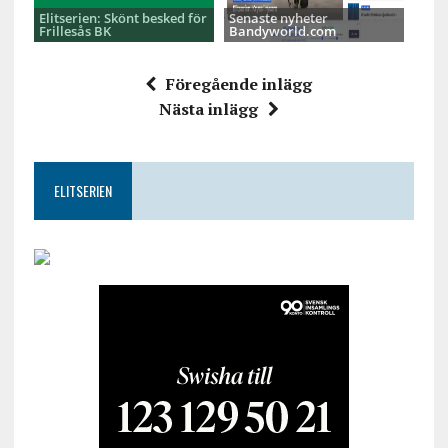
Elitserien: Skönt besked för
Senaste nyheter
Frillesås BK
Bandyworld.com
Föregående inlägg
Nästa inlägg
ELITSERIEN