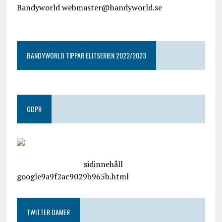
Bandyworld webmaster@bandyworld.se
google9a9f2ac9029b965b.html
BANDYWORLD TIPPAR ELITSERIEN 2022/2023
GDPR
google.com, pub-4487550053079833, DIRECT,
f08c47fec0942fa0
sidinnehåll
google9a9f2ac9029b965b.html
TWITTER DAMER