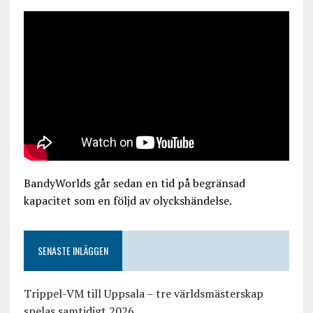
BandyWorlds går sedan en tid på begränsad
kapacitet som en följd av olyckshändelse.
SENASTE INLÄGGEN
Trippel-VM till Uppsala – tre världsmästerskap
spelas samtidigt 2026