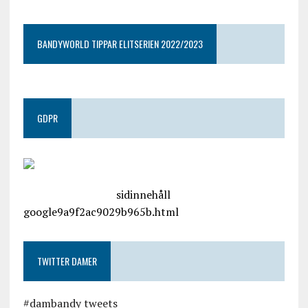
BANDYWORLD TIPPAR ELITSERIEN 2022/2023
GDPR
google.com, pub-4487550053079833, DIRECT,
f08c47fec0942fa0
sidinnehåll
google9a9f2ac9029b965b.html
TWITTER DAMER
#dambandy tweets