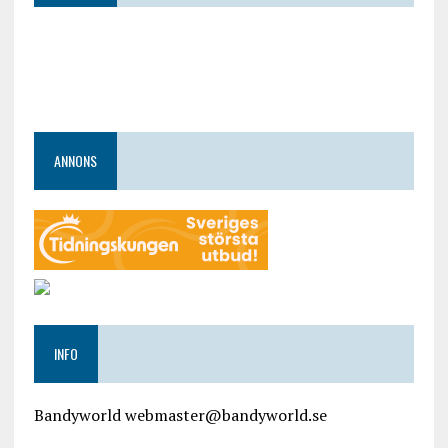
ANNONS
INFO
Bandyworld webmaster@bandyworld.se
google9a9f2ac9029b965b.html