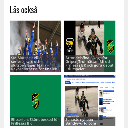
Läs också
SM-Slutspel: Villa
Åttondelsfinal: Dags för
seriesegrare och
Gripen Trollhättan BK och
slutspelslagen klara -
Frillesås BK och göra debut
Rekordintresse för finalen
i slutspelet!
Elitserien: Skönt besked för
Senaste nyheter
Frillesås BK
Bandyworld.com