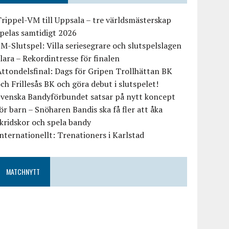
rippel-VM till Uppsala – tre världsmästerskap
pelas samtidigt 2026
M-Slutspel: Villa seriesegrare och slutspelslagen
lara – Rekordintresse för finalen
ttondelsfinal: Dags för Gripen Trollhättan BK
ch Frillesås BK och göra debut i slutspelet!
Svenska Bandyförbundet satsar på nytt koncept
ör barn – Snöharen Bandis ska få fler att åka
kridskor och spela bandy
nternationellt: Trenationers i Karlstad
MATCHNYTT