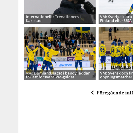
Internationellt: Trenationers i
VM: Sverige klara 
Karlstad
Finland eller USA
VM: Damlandslaget i bandy laddar
VM: Svensk och fin
för att försvara VM-guldet
öppningsmatcher
Föregående inl