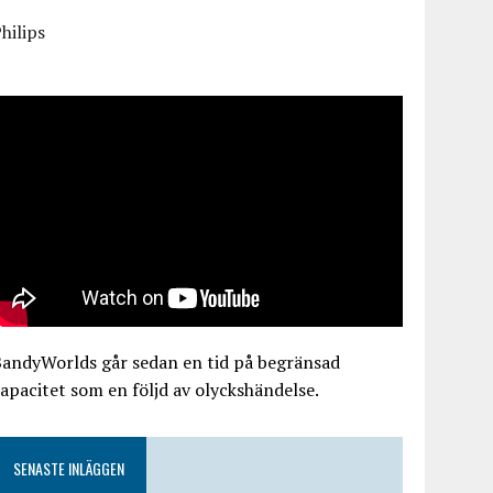
hilips
BandyWorlds går sedan en tid på begränsad
apacitet som en följd av olyckshändelse.
SENASTE INLÄGGEN