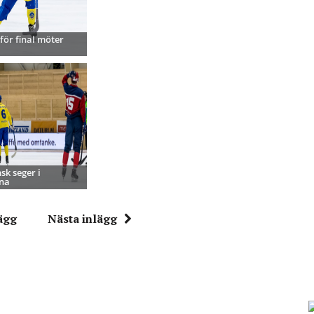
för final möter
sk seger i
na
ägg
Nästa inlägg