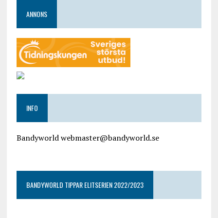
ANNONS
INFO
Bandyworld webmaster@bandyworld.se
google9a9f2ac9029b965b.html
BANDYWORLD TIPPAR ELITSERIEN 2022/2023