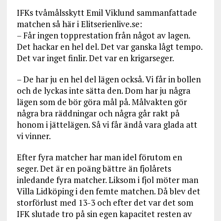
IFKs tvåmålsskytt Emil Viklund sammanfattade
matchen så här i Elitserienlive.se:
– Får ingen topprestation från något av lagen.
Det hackar en hel del. Det var ganska lågt tempo.
Det var inget finlir. Det var en krigarseger.
– De har ju en hel del lägen också. Vi får in bollen
och de lyckas inte sätta den. Dom har ju några
lägen som de bör göra mål på. Målvakten gör
några bra räddningar och några går rakt på
honom i jättelägen. Så vi får ändå vara glada att
vi vinner.
Efter fyra matcher har man idel förutom en
seger. Det är en poäng bättre än fjolårets
inledande fyra matcher. Liksom i fjol möter man
Villa Lidköping i den femte matchen. Då blev det
storförlust med 13-3 och efter det var det som
IFK slutade tro på sin egen kapacitet resten av