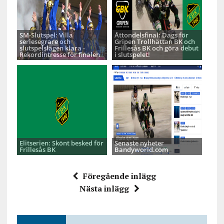
SM-Slutspel: Villa
Åttondelsfinal: Dags för
seriesegrare och
Gripen Trollhättan BK och
slutspelslagen klara -
Frillesås BK och göra debut
Rekordintresse för finalen
i slutspelet!
Elitserien: Skönt besked för
Senaste nyheter
Frillesås BK
Bandyworld.com
Föregående inlägg
Nästa inlägg