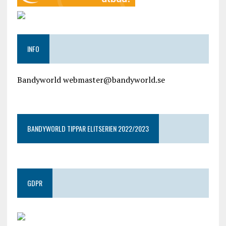
INFO
Bandyworld webmaster@bandyworld.se
google9a9f2ac9029b965b.html
BANDYWORLD TIPPAR ELITSERIEN 2022/2023
GDPR