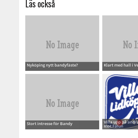
Läs också
Nyköping nytt bandyfäste?
Klart med hall i V
Villa upp på andra
Stort intresse för Bandy
mot Falun