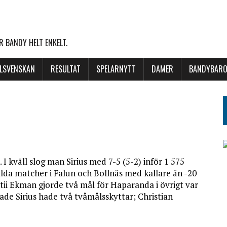
 BANDY HELT ENKELT.
LLSVENSKAN
RESULTAT
SPELARNYTT
DAMER
BANDYBARO
I kväll slog man Sirius med 7-5 (5-2) inför 1 575
ällda matcher i Falun och Bollnäs med kallare än -20
tii Ekman gjorde två mål för Haparanda i övrigt var
e Sirius hade två tvåmålsskyttar; Christian