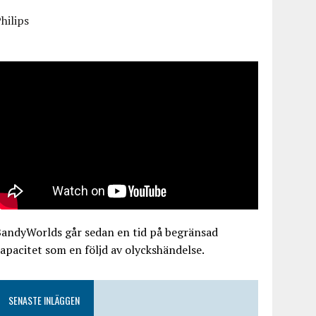
hilips
BandyWorlds går sedan en tid på begränsad
apacitet som en följd av olyckshändelse.
SENASTE INLÄGGEN