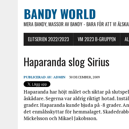
BANDY WORLD
MERA BANDY, MASSOR AV BANDY - BARA FÖR ATT VI ÄLSKAR
ELITSERIEN 2022/2023
VM 2023 B-GRUPPEN
A
Haparanda slog Sirius
PUBLICERAD AV:
ADMIN
30 DECEMBER, 2009
Haparanda har höjt målet och siktar på slutspel. 
åskådare. Segerna var aldrig riktigt hotad. Inst
grader. Haparanda kunde bjuda på -8 grader. An
det enmålsskyttar för hemmalaget. Skadedrabbad
Mickelsson och Mikael Jakobsson.