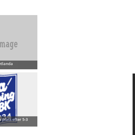
etlanda
 plats efter 5-3