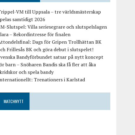
rippel-VM till Uppsala – tre världsmästerskap
pelas samtidigt 2026
M-Slutspel: Villa seriesegrare och slutspelslagen
lara – Rekordintresse för finalen
ttondelsfinal: Dags för Gripen Trollhättan BK
ch Frillesås BK och göra debut i slutspelet!
Svenska Bandyförbundet satsar på nytt koncept
ör barn – Snöharen Bandis ska få fler att åka
kridskor och spela bandy
nternationellt: Trenationers i Karlstad
MATCHNYTT