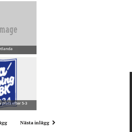
etlanda
 plats efter 5-3
ägg
Nästa inlägg