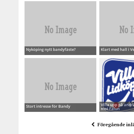
Nyköping nytt bandyfäste?
Klart med hall i V
Villa upp på andra
Stort intresse för Bandy
mot Falun
Föregående inl