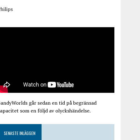
hilips
BandyWorlds går sedan en tid på begränsad
apacitet som en följd av olyckshändelse.
SENASTE INLÄGGEN