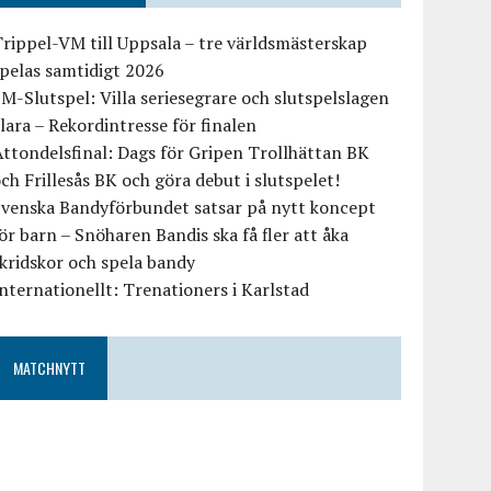
rippel-VM till Uppsala – tre världsmästerskap
pelas samtidigt 2026
M-Slutspel: Villa seriesegrare och slutspelslagen
lara – Rekordintresse för finalen
ttondelsfinal: Dags för Gripen Trollhättan BK
ch Frillesås BK och göra debut i slutspelet!
Svenska Bandyförbundet satsar på nytt koncept
ör barn – Snöharen Bandis ska få fler att åka
kridskor och spela bandy
nternationellt: Trenationers i Karlstad
MATCHNYTT