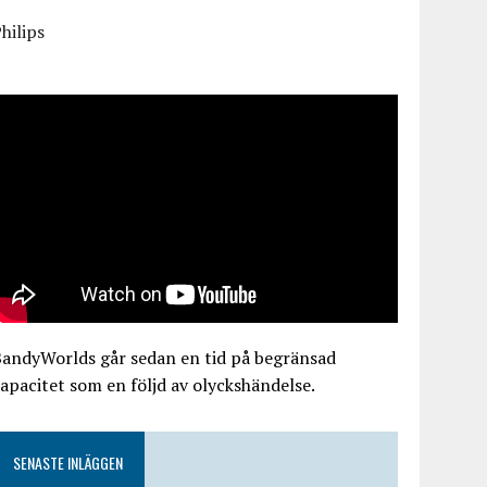
hilips
BandyWorlds går sedan en tid på begränsad
apacitet som en följd av olyckshändelse.
SENASTE INLÄGGEN