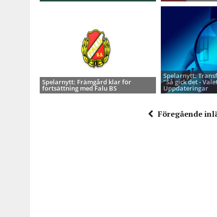
Spelarnytt: Trans
Spelarnytt: Främgård klar för
"Så gick det - Valet
fortsättning med Falu BS
Uppdateringar
Föregående inl