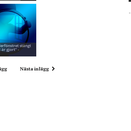
-
ferfönstret stängt
 är gjort" -
ägg
Nästa inlägg