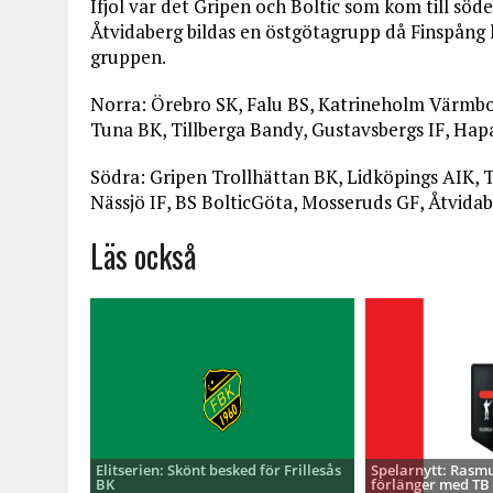
Ifjol var det Gripen och Boltic som kom till sö
Åtvidaberg bildas en östgötagrupp då Finspång 
gruppen.
Norra: Örebro SK, Falu BS, Katrineholm Värmbol 
Tuna BK, Tillberga Bandy, Gustavsbergs IF, Hap
Södra: Gripen Trollhättan BK, Lidköpings AIK, 
Nässjö IF, BS BolticGöta, Mosseruds GF, Åtvidabe
Läs också
Elitserien: Skönt besked för Frillesås
Spelarnytt: Rasmu
BK
förlänger med TB