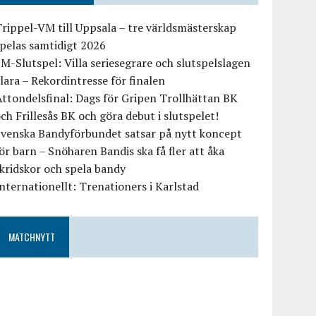
rippel-VM till Uppsala – tre världsmästerskap
pelas samtidigt 2026
M-Slutspel: Villa seriesegrare och slutspelslagen
lara – Rekordintresse för finalen
ttondelsfinal: Dags för Gripen Trollhättan BK
ch Frillesås BK och göra debut i slutspelet!
Svenska Bandyförbundet satsar på nytt koncept
ör barn – Snöharen Bandis ska få fler att åka
kridskor och spela bandy
nternationellt: Trenationers i Karlstad
MATCHNYTT