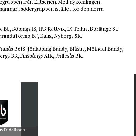
dergruppen från Elitserien. Med nykomlingen
hamnar i södergruppen istället för den norra
BS, Köpings IS, IFK Rättvik, IK Tellus, Borlänge St.
arandaTornio BF, Kalix, Nyborgs SK.
Tranås BoIS, Jönköping Bandy, Blåsut, Mölndal Bandy,
rgs BK, Finspångs AIK, Frillesås BK.
s Fridolfsson