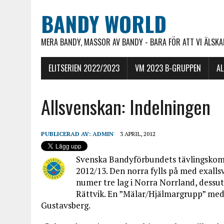
BANDY WORLD
MERA BANDY, MASSOR AV BANDY - BARA FÖR ATT VI ÄLSKAR
ELITSERIEN 2022/2023
VM 2023 B-GRUPPEN
A
Allsvenskan: Indelningen
PUBLICERAD AV:
ADMIN
3 APRIL, 2012
Svenska Bandyförbundets tävlingskommi
2012/13. Den norra fylls på med exallsv
numer tre lag i Norra Norrland, dessu
Rättvik. En ”Mälar/Hjälmargrupp” med 
Gustavsberg.