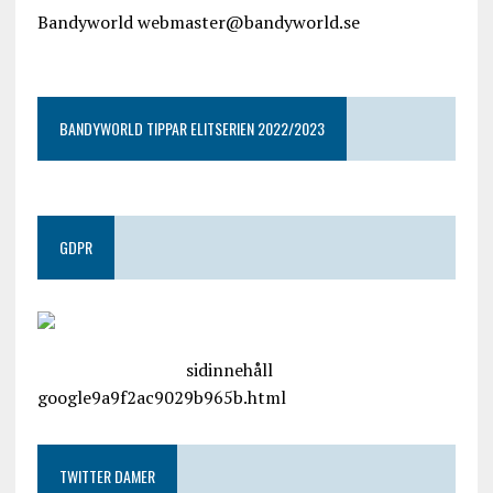
Bandyworld webmaster@bandyworld.se
google9a9f2ac9029b965b.html
BANDYWORLD TIPPAR ELITSERIEN 2022/2023
GDPR
google.com, pub-4487550053079833, DIRECT,
f08c47fec0942fa0
sidinnehåll
google9a9f2ac9029b965b.html
TWITTER DAMER