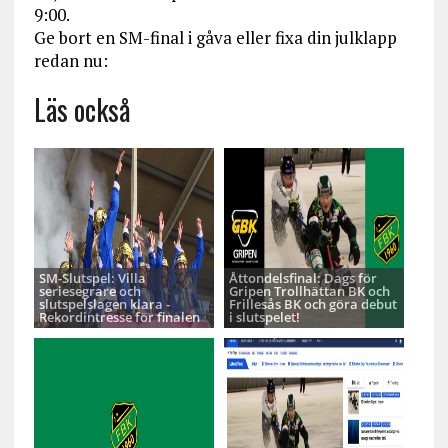
9:00.
Ge bort en SM-final i gåva eller fixa din julklapp
redan nu:
Läs också
SM-Slutspel: Villa
Åttondelsfinal: Dags för
seriesegrare och
Gripen Trollhättan BK och
slutspelslagen klara -
Frillesås BK och göra debut
Rekordintresse för finalen
i slutspelet!