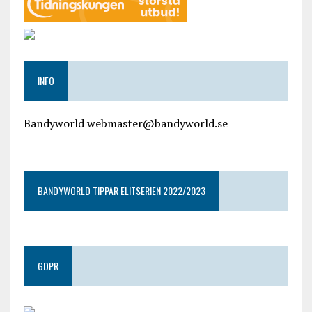
INFO
Bandyworld webmaster@bandyworld.se
google9a9f2ac9029b965b.html
BANDYWORLD TIPPAR ELITSERIEN 2022/2023
GDPR