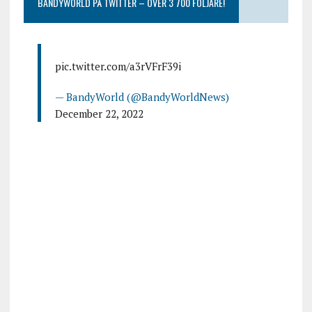
BANDYWORLD PÅ TWITTER – ÖVER 3 700 FÖLJARE!
pic.twitter.com/a3rVFrF39i
— BandyWorld (@BandyWorldNews)
December 22, 2022