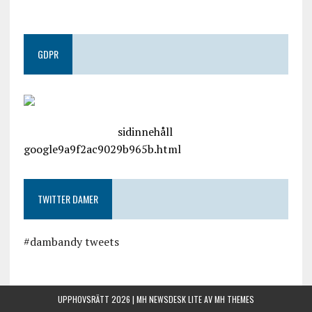
GDPR
google.com, pub-4487550053079833, DIRECT,
f08c47fec0942fa0
sidinnehåll
google9a9f2ac9029b965b.html
TWITTER DAMER
#dambandy tweets
UPPHOVSRÄTT 2026 | MH NEWSDESK LITE AV
MH THEMES