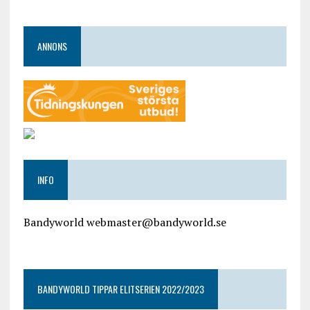
ANNONS
INFO
Bandyworld webmaster@bandyworld.se
google9a9f2ac9029b965b.html
BANDYWORLD TIPPAR ELITSERIEN 2022/2023