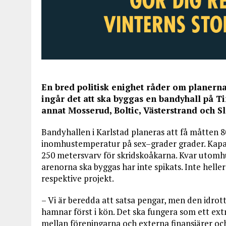
En bred politisk enighet råder om planerna
ingår det att ska byggas en bandyhall på 
annat Mosserud, Boltic, Västerstrand och Sl
Bandyhallen i Karlstad planeras att få måtten 
inomhustemperatur på sex–grader grader. Kapaci
250 metersvarv för skridskoåkarna. Kvar utomhus
arenorna ska byggas har inte spikats. Inte hel
respektive projekt.
– Vi är beredda att satsa pengar, men den idrot
hamnar först i kön. Det ska fungera som ett ext
mellan föreningarna och externa finansiärer och 