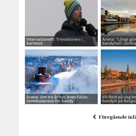
Internationellt: Trenationers i
Arena: "Långt gå
Karlstad
bandyhall i Jönkö
Arena: Om tre år har även Falun
Vit fläck på väg b
inomhusarena för bandy
bandyis på Bergnä
Föregående inl