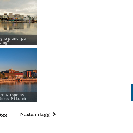
ngna planer på
ping"
ort! Nu spolas
sets IP i Luleå
ägg
Nästa inlägg