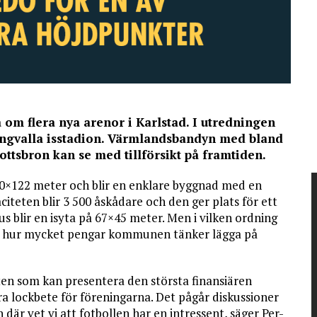
 om flera nya arenor i Karlstad. I utredningen
Tingvalla isstadion. Värmlandsbandyn med bland
ottsbron kan se med tillförsikt på framtiden.
80×122 meter och blir en enklare byggnad med en
teten blir 3 500 åskådare och den ger plats för ett
 blir en isyta på 67×45 meter. Men i vilken ordning
ler hur mycket pengar kommunen tänker lägga på
ten som kan presentera den största finansiären
ra lockbete för föreningarna. Det pågår diskussioner
där vet vi att fotbollen har en intressent, säger Per-