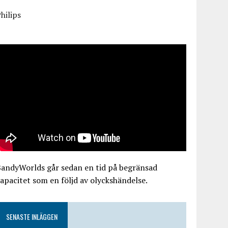
hilips
BandyWorlds går sedan en tid på begränsad
apacitet som en följd av olyckshändelse.
SENASTE INLÄGGEN