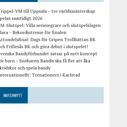
rippel-VM till Uppsala – tre världsmästerskap
pelas samtidigt 2026
M-Slutspel: Villa seriesegrare och slutspelslagen
lara – Rekordintresse för finalen
ttondelsfinal: Dags för Gripen Trollhättan BK
ch Frillesås BK och göra debut i slutspelet!
Svenska Bandyförbundet satsar på nytt koncept
ör barn – Snöharen Bandis ska få fler att åka
kridskor och spela bandy
nternationellt: Trenationers i Karlstad
MATCHNYTT