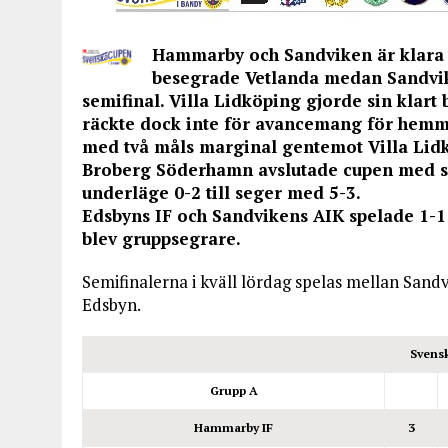
Hammarby och Sandviken är klara f
besegrade Vetlanda medan Sandvike
semifinal. Villa Lidköping gjorde sin klart
räckte dock inte för avancemang för hemmaf
med två måls marginal gentemot Villa Lid
Broberg Söderhamn avslutade cupen med s
underläge 0-2 till seger med 5-3.
Edsbyns IF och Sandvikens AIK spelade 1-1
blev gruppsegrare.
Semifinalerna i kväll lördag spelas mellan Sa
Edsbyn.
Svens
Grupp A
Hammarby IF
3