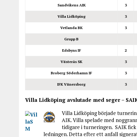
Sandvikens AIK
3
Villa Lidköping
3
Vetlanda BK
3
Grupp B
Edsbyns IF
2
Västerås SK
3
Broberg Söderhamn IF
3
IFK Vänersborg
3
Villa Lidköping avslutade med seger – SAI
Villa Lidköping började turner
AIK. Villa spelade med noggra
tidigare i turneringen. SAIK fic
ledningen. Detta efter ett anfall signer