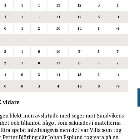
1
1
1
13
12
3
1
1
1
1
11
12
3
-1
0
1
2
10
14
1
-4
2
1
0
10
3
5
7
2
1
0
13
6
5
7
1
0
2
11
15
2
-4
0
0
3
4
13
0
-9
K vidare
ingen blekt men avslutade med seger mot Sandvikens
nnhet och tålamod något som saknades i matcherna
k föra spelat inledningsvis men det var Villa som tog
at Petter Björling där Johan Esplund tog vara på en