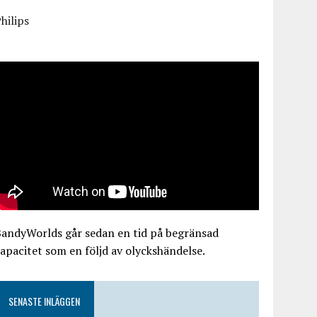
hilips
BandyWorlds går sedan en tid på begränsad
apacitet som en följd av olyckshändelse.
SENASTE INLÄGGEN