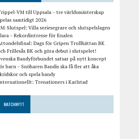
rippel-VM till Uppsala – tre världsmästerskap
pelas samtidigt 2026
M-Slutspel: Villa seriesegrare och slutspelslagen
lara – Rekordintresse för finalen
ttondelsfinal: Dags för Gripen Trollhättan BK
ch Frillesås BK och göra debut i slutspelet!
Svenska Bandyförbundet satsar på nytt koncept
ör barn – Snöharen Bandis ska få fler att åka
kridskor och spela bandy
nternationellt: Trenationers i Karlstad
MATCHNYTT