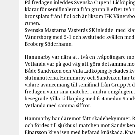
På fredagen inleddes Svenska Cupen i Lidköpin
klarar för semifinalerna från grupp B efter tv
bronsplats från i fjol och är liksom IFK Vänersb
cupen.
Svenska Mästarna Västerås SK inledde med klar
Vänersborg med 5-1 och avslutade kvällen med 
Broberg Söderhamn.
Hammarby var nära att två en tvåpoängare mo
Vetlanda var på god väg att göra detsamma mot
Både Sandviken och Villa Lidköping lyckades kvi
slutminuterna. Hammarby och Sandviken har ta
vidare avancemang till semifinal från Grupp A 
fredagen vann sina matcher i andra omgången
besegrade Villa Lidköping med 6-4 medan Sandv
Vetlanda med samma siffror.
Hammarby har däremot fått skadebekymmer. Rob
och fördes till sjukhus i matchen mot Sandviken
Einarsson kliva isen med befarad knäskada. Knäs