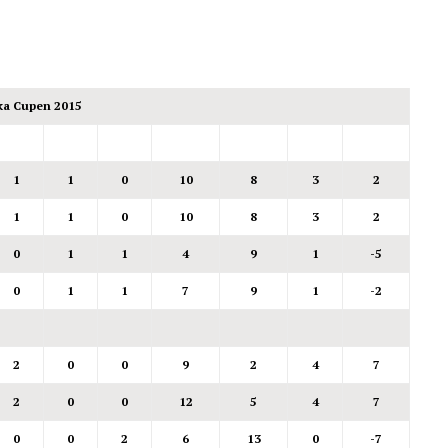
ka Cupen 2015
1
1
0
10
8
3
2
1
1
0
10
8
3
2
0
1
1
4
9
1
-5
0
1
1
7
9
1
-2
2
0
0
9
2
4
7
2
0
0
12
5
4
7
0
0
2
6
13
0
-7