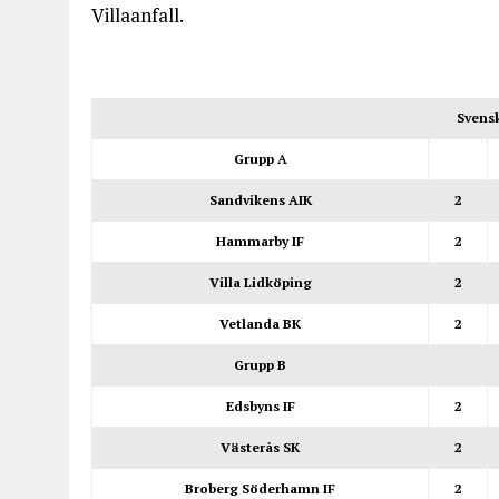
Villaanfall.
Svens
Grupp A
Sandvikens AIK
2
Hammarby IF
2
Villa Lidköping
2
Vetlanda BK
2
Grupp B
Edsbyns IF
2
Västerås SK
2
Broberg Söderhamn IF
2