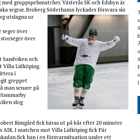
g med gruppspelsmatcher. Västerås SK och Edsbyn är
å raka segrar. Broberg Söderhamn
lyckades försvara sin
T
org utslagna ur
s
S
 seger över
k
storseger över
Å
o
t Sandviken och
 Villa Lidköping.
f
ttera i
s
git greppet
I
då man senare på
. Hammarby
iken slog
ert Rimgård fick bäras ut på bår efter 20 minuter
s AIK. I matchen mot Villa Lidköping fick Pär
kadan fick han i en försvarssituation under ett