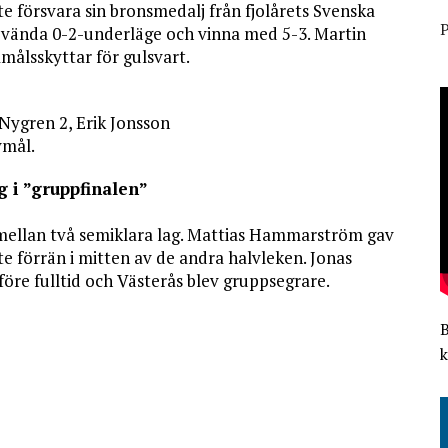
 försvara sin bronsmedalj från fjolårets Svenska
P
vända 0-2-underläge och vinna med 5-3. Martin
ålsskyttar för gulsvart.
Nygren 2, Erik Jonsson
vmål.
 i ”gruppfinalen”
 mellan två semiklara lag. Mattias Hammarström gav
e förrän i mitten av de andra halvleken. Jonas
öre fulltid och Västerås blev gruppsegrare.
k