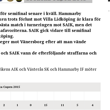
-
ör semifinal senare i kväll. Hammarby
n trots förlust mot Villa Lidköping är klara för
 bästa match i turneringen mot SAIK, men det
avoriterna. SAIK gick vidare till semifinal
köping.
eger mot Vänersborg efter att man vände
 och SAIK vann de efterföljande straffarna och
ndvikens AIK och Västerås SK och Hammarby IF möter
ka Cupen 2015
2
1
0
15
11
5
4