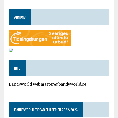
ANNONS
INFO
Bandyworld webmaster@bandyworld.se
google9a9f2ac9029b965b.html
BANDYWORLD TIPPAR ELITSERIEN 2022/2023