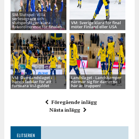
SM-Slutspel: Villa
seriesegrare och
slutspelslagen klara -
VM: Sverige klara för final
Rekordintresse för finalen
möter Finland eller USA
VM: Damlandslaget i
Landslaget - Landskamper
bandy laddar för att
närmar sig för damerna -
försvara VM-guldet
här är truppen!
Föregående inlägg
Nästa inlägg
ELITSERIEN