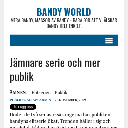
BANDY WORLD
MERA BANDY, MASSOR AV BANDY - BARA FÖR ATT VI ÄLSKAR
BANDY HELT ENKELT.
Jämnare serie och mer
publik
ÄMNEN:
Elitserien
Publik
PUBLICERAD AV:
ADMIN
20 NOVEMBER, 2009
Under de två senaste säsongerna har publiken i
bandyns elitserie ökat. Trenden håller i sig och
antalet åskådare har ökat rejält under elitseriens