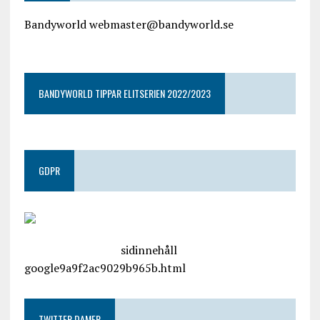
Bandyworld webmaster@bandyworld.se
google9a9f2ac9029b965b.html
BANDYWORLD TIPPAR ELITSERIEN 2022/2023
GDPR
google.com, pub-4487550053079833, DIRECT,
f08c47fec0942fa0
sidinnehåll
google9a9f2ac9029b965b.html
TWITTER DAMER