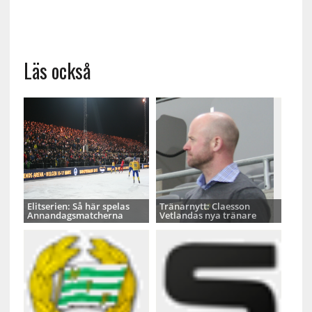
Läs också
Elitserien: Så här spelas
Tränarnytt: Claesson
Annandagsmatcherna
Vetlandas nya tränare