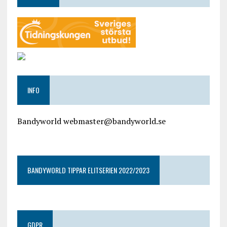
INFO
Bandyworld webmaster@bandyworld.se
google9a9f2ac9029b965b.html
BANDYWORLD TIPPAR ELITSERIEN 2022/2023
GDPR