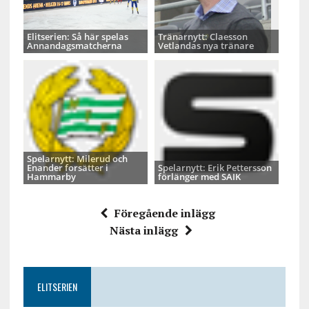
Elitserien: Så här spelas
Tränarnytt: Claesson
Annandagsmatcherna
Vetlandas nya tränare
Spelarnytt: Milerud och
Enander forsätter i
Spelarnytt: Erik Pettersson
Hammarby
förlänger med SAIK
Föregående inlägg
Nästa inlägg
ELITSERIEN