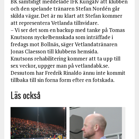
BK samtidigt meddelade IFK Kungälv att klubben
och den spelande tränaren Stefan Nordén går
skilda vägar. Det är nu klart att Stefan kommer
att representera Vetlanda tillsvidare.
– Vi ser det som en backup med tanke på Tomas
Knutsons nyckelbensskada som inträffade i
fredags mot Bollnäs, säger Vetlandatränaren
Jonas Claesson till klubbens hemsida.
Knutsons rehabilitering kommer att ta upp till
sex veckor, uppger man på vetlandabk.se.
Dessutom har Fredrik Rinaldo ännu inte kommit
tillbaka till sin forna form efter en fotskada.
Läs också