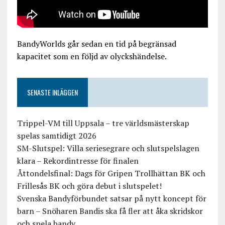
BandyWorlds går sedan en tid på begränsad
kapacitet som en följd av olyckshändelse.
SENASTE INLÄGGEN
Trippel-VM till Uppsala – tre världsmästerskap
spelas samtidigt 2026
SM-Slutspel: Villa seriesegrare och slutspelslagen
klara – Rekordintresse för finalen
Åttondelsfinal: Dags för Gripen Trollhättan BK och
Frillesås BK och göra debut i slutspelet!
Svenska Bandyförbundet satsar på nytt koncept för
barn – Snöharen Bandis ska få fler att åka skridskor
och spela bandy