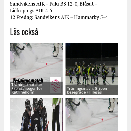
Sandvikens AIK – Falu BS 12-0, Blåsut –
Lidköpings AIK 4-5
12 Fredag: Sandvikens AIK – Hammarby 5-4
Läs också
Träningsmatcher:
Premiärseger för
Träningsmach: Gripen
Katrineholm
besegrade Frillesås