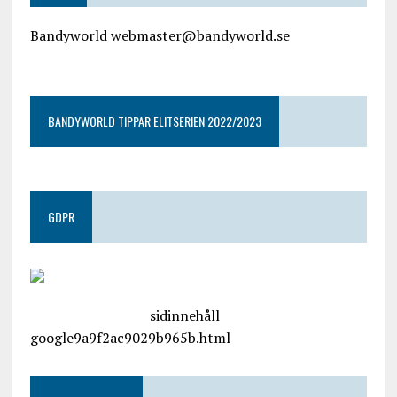
Bandyworld webmaster@bandyworld.se
google9a9f2ac9029b965b.html
BANDYWORLD TIPPAR ELITSERIEN 2022/2023
GDPR
google.com, pub-4487550053079833, DIRECT,
f08c47fec0942fa0
sidinnehåll
google9a9f2ac9029b965b.html