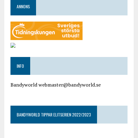
ANNONS
INFO
Bandyworld webmaster@bandyworld.se
google9a9f2ac9029b965b.html
BANDYWORLD TIPPAR ELITSERIEN 2022/2023