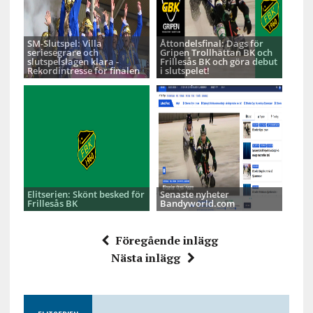
SM-Slutspel: Villa
Åttondelsfinal: Dags för
seriesegrare och
Gripen Trollhättan BK och
slutspelslagen klara -
Frillesås BK och göra debut
Rekordintresse för finalen
i slutspelet!
Elitserien: Skönt besked för
Senaste nyheter
Frillesås BK
Bandyworld.com
Föregående inlägg
Nästa inlägg