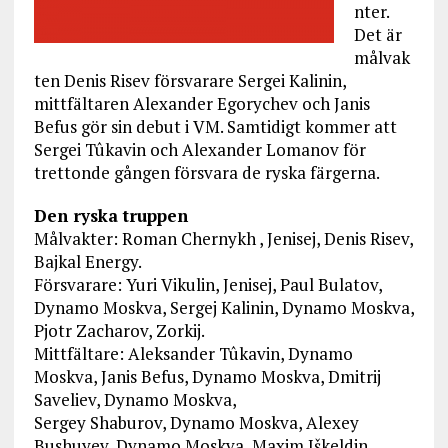
nter.
Det är
målvak
ten Denis Risev försvarare Sergei Kalinin,
mittfältaren Alexander Egorychev och Janis
Befus gör sin debut i VM. Samtidigt kommer att
Sergei Tûkavin och Alexander Lomanov för
trettonde gången försvara de ryska färgerna.
Den ryska truppen
Målvakter: Roman Chernykh , Jenisej, Denis Risev,
Bajkal Energy.
Försvarare: Yuri Vikulin, Jenisej, Paul Bulatov,
Dynamo Moskva, Sergej Kalinin, Dynamo Moskva,
Pjotr Zacharov, Zorkij.
Mittfältare: Aleksander Tûkavin, Dynamo
Moskva, Janis Befus, Dynamo Moskva, Dmitrij
Saveliev, Dynamo Moskva,
Sergey Shaburov, Dynamo Moskva, Alexey
Bushuyev, Dynamo Moskva, Maxim Iškeldin,