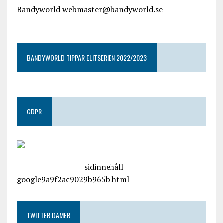
Bandyworld webmaster@bandyworld.se
google9a9f2ac9029b965b.html
BANDYWORLD TIPPAR ELITSERIEN 2022/2023
GDPR
google.com, pub-4487550053079833, DIRECT,
f08c47fec0942fa0
sidinnehåll
google9a9f2ac9029b965b.html
TWITTER DAMER