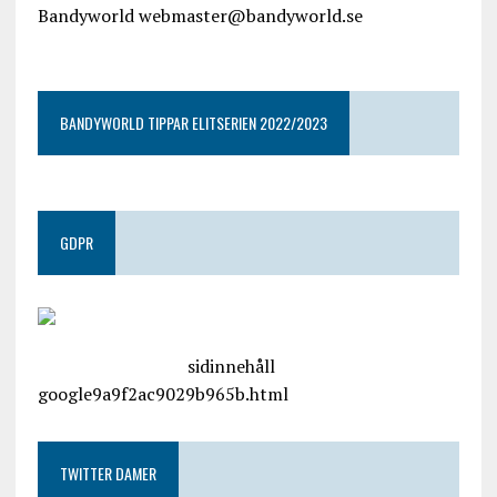
Bandyworld webmaster@bandyworld.se
google9a9f2ac9029b965b.html
BANDYWORLD TIPPAR ELITSERIEN 2022/2023
GDPR
google.com, pub-4487550053079833, DIRECT,
f08c47fec0942fa0
sidinnehåll
google9a9f2ac9029b965b.html
TWITTER DAMER