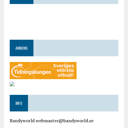
ANNONS
INFO
Bandyworld webmaster@bandyworld.se
google9a9f2ac9029b965b.html