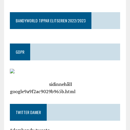
BANDYWORLD TIPPAR ELITSERIEN 2022/2023
GDPR
google.com, pub-4487550053079833, DIRECT,
f08c47fec0942fa0
sidinnehåll
google9a9f2ac9029b965b.html
TWITTER DAMER