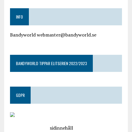
INFO
Bandyworld webmaster@bandyworld.se
google9a9f2ac9029b965b.html
BANDYWORLD TIPPAR ELITSERIEN 2022/2023
GDPR
google.com, pub-4487550053079833, DIRECT,
f08c47fec0942fa0
sidinnehåll