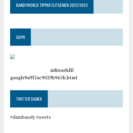
BANDYWORLD TIPPAR ELITSERIEN 2022/2023
GDPR
google.com, pub-4487550053079833, DIRECT,
f08c47fec0942fa0
sidinnehåll
google9a9f2ac9029b965b.html
TWITTER DAMER
#dambandy tweets