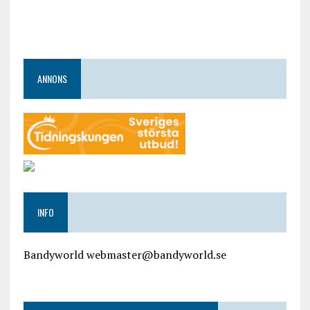
ANNONS
INFO
Bandyworld webmaster@bandyworld.se
google9a9f2ac9029b965b.html