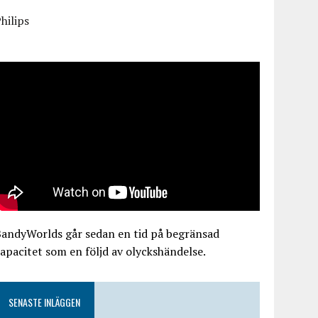
hilips
BandyWorlds går sedan en tid på begränsad
apacitet som en följd av olyckshändelse.
SENASTE INLÄGGEN