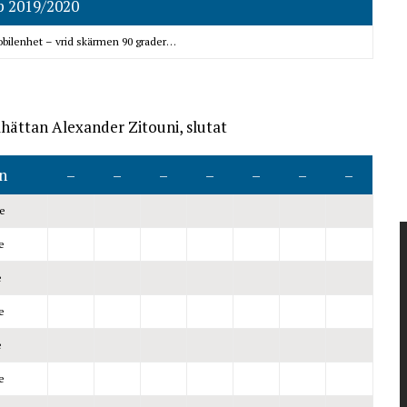
p 2019/2020
obilenhet – vrid skärmen 90 grader…
lhättan Alexander Zitouni, slutat
n
–
–
–
–
–
–
–
e
e
e
e
e
e