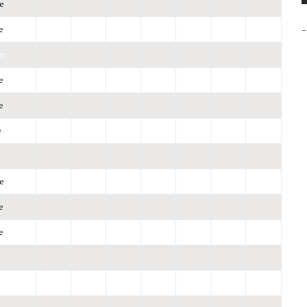
e
-
e
re
e
e
e
e
e
e