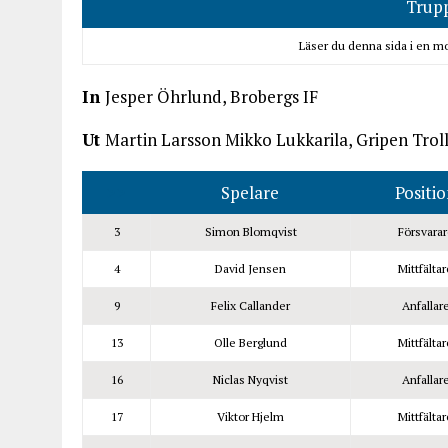
Trup
Läser du denna sida i en m
In
Jesper Öhrlund, Brobergs IF
Ut
Martin Larsson Mikko Lukkarila, Gripen Trol
>>
Spelare
Positio
3
Simon Blomqvist
Försvarar
4
David Jensen
Mittfältar
9
Felix Callander
Anfallar
13
Olle Berglund
Mittfältar
16
Niclas Nyqvist
Anfallar
17
Viktor Hjelm
Mittfältar