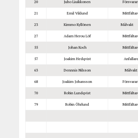
20
Juho Liuikkonen
Försvarar
21
Emil Viklund
Mittfältar
23
Kimmo Kyllönen
Målvakt
27
Adam Herou Löf
Mittfältar
55
Johan Koch
Mittfältar
57
Joakim Hedqvist
Anfallar
63
Dennnis Nilsson
Målvakt
68
Joakim Johansson
Försvarar
70
Robin Lundqvist
Mittfältar
79
Robin Öhrlund
Mittfältar