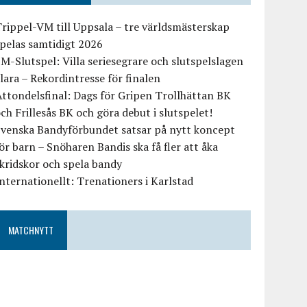
rippel-VM till Uppsala – tre världsmästerskap
pelas samtidigt 2026
M-Slutspel: Villa seriesegrare och slutspelslagen
lara – Rekordintresse för finalen
ttondelsfinal: Dags för Gripen Trollhättan BK
ch Frillesås BK och göra debut i slutspelet!
Svenska Bandyförbundet satsar på nytt koncept
ör barn – Snöharen Bandis ska få fler att åka
kridskor och spela bandy
nternationellt: Trenationers i Karlstad
MATCHNYTT