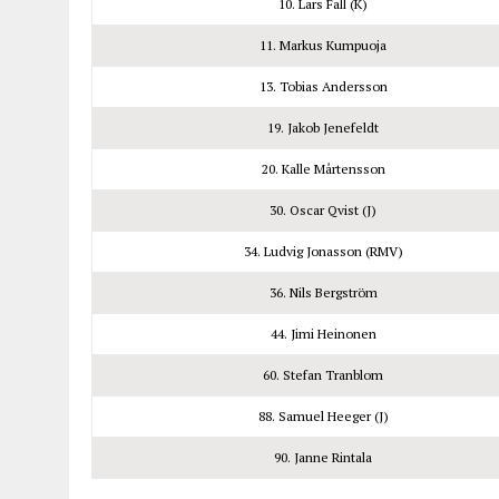
10. Lars Fall (K)
11. Markus Kumpuoja
13. Tobias Andersson
19. Jakob Jenefeldt
20. Kalle Mårtensson
30. Oscar Qvist (J)
34. Ludvig Jonasson (RMV)
36. Nils Bergström
44. Jimi Heinonen
60. Stefan Tranblom
88. Samuel Heeger (J)
90. Janne Rintala