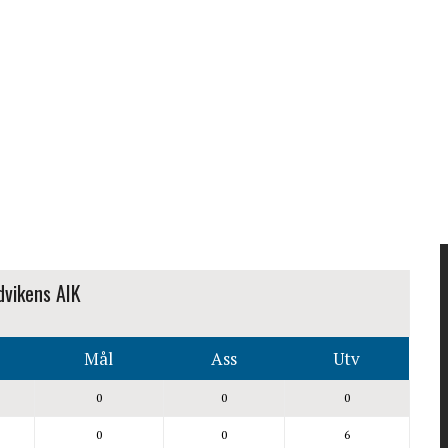
vikens AIK
Mål
Ass
Utv
0
0
0
0
0
6