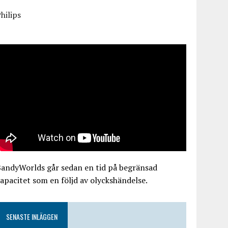
hilips
BandyWorlds går sedan en tid på begränsad
apacitet som en följd av olyckshändelse.
SENASTE INLÄGGEN