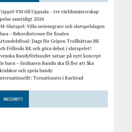
rippel-VM till Uppsala – tre världsmästerskap
pelas samtidigt 2026
M-Slutspel: Villa seriesegrare och slutspelslagen
lara – Rekordintresse för finalen
ttondelsfinal: Dags för Gripen Trollhättan BK
ch Frillesås BK och göra debut i slutspelet!
Svenska Bandyförbundet satsar på nytt koncept
ör barn – Snöharen Bandis ska få fler att åka
kridskor och spela bandy
nternationellt: Trenationers i Karlstad
MATCHNYTT