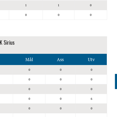
1
1
0
0
0
0
K Sirius
Mål
Ass
Utv
0
0
0
0
0
0
0
0
0
0
0
6
0
0
0