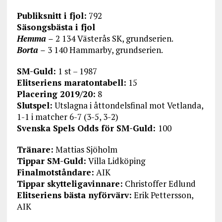
Publiksnitt i fjol:
792
Säsongsbästa i fjol
Hemma –
2 134 Västerås SK, grundserien.
Borta –
3 140 Hammarby, grundserien.
SM-Guld:
1 st – 1987
Elitseriens maratontabell:
15
Placering 2019/20:
8
Slutspel:
Utslagna i åttondelsfinal mot Vetlanda,
1-1 i matcher 6-7 (3-5, 3-2)
Svenska Spels Odds för SM-Guld:
100
Tränare:
Mattias Sjöholm
Tippar SM-Guld:
Villa Lidköping
Finalmotståndare:
AIK
Tippar skytteligavinnare:
Christoffer Edlund
Elitseriens bästa nyförvärv:
Erik Pettersson,
AIK