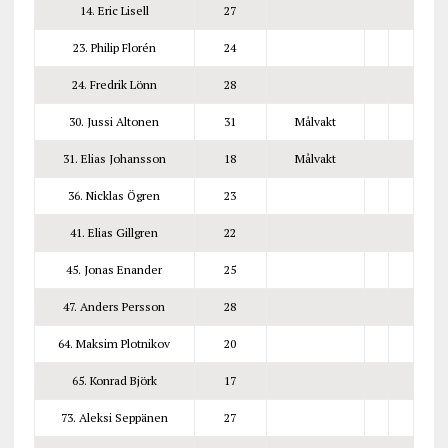
14. Eric Lisell
27
23. Philip Florén
24
24. Fredrik Lönn
28
30. Jussi Altonen
31
Målvakt
31. Elias Johansson
18
Målvakt
36. Nicklas Ögren
23
41. Elias Gillgren
22
45. Jonas Enander
25
47. Anders Persson
28
64. Maksim Plotnikov
20
65. Konrad Björk
17
73. Aleksi Seppänen
27