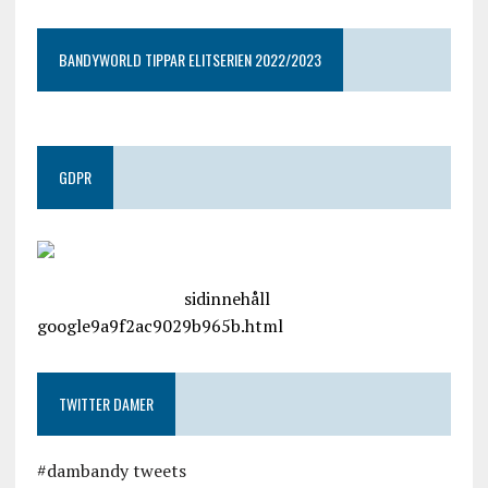
BANDYWORLD TIPPAR ELITSERIEN 2022/2023
GDPR
google.com, pub-4487550053079833, DIRECT,
f08c47fec0942fa0
sidinnehåll
google9a9f2ac9029b965b.html
TWITTER DAMER
#dambandy tweets