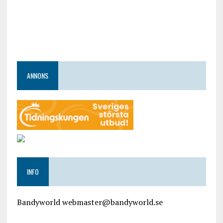
ANNONS
INFO
Bandyworld webmaster@bandyworld.se
google9a9f2ac9029b965b.html