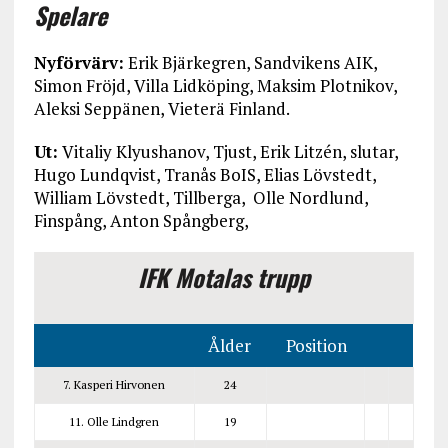
Spelare
Nyförvärv:
Erik Bjärkegren, Sandvikens AIK,
Simon Fröjd, Villa Lidköping, Maksim Plotnikov,
Aleksi Seppänen, Vieterä Finland.
Ut:
Vitaliy Klyushanov, Tjust, Erik Litzén, slutar,
Hugo Lundqvist, Tranås BoIS, Elias Lövstedt,
William Lövstedt, Tillberga, Olle Nordlund,
Finspång, Anton Spångberg,
IFK Motalas trupp
Ålder
Position
7. Kasperi Hirvonen
24
11. Olle Lindgren
19