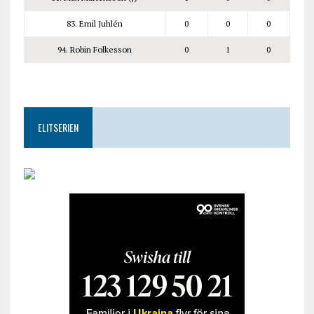
83. Emil Juhlén
0
0
0
94. Robin Folkesson
0
1
0
ELITSERIEN