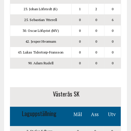
23. Johan Löfstedt (K)
1
2
0
25. Sebastian Ytterell
0
0
6
30. Oscar Löfqvist (MV)
0
0
0
42. Jesper Hvornum
0
0
0
43. Lukas Tidertorp-Fransson
0
0
0
90. Adam Rudell
0
0
0
Västerås SK
Laguppställning
Mål
Ass
Utv