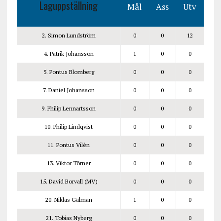
Laguppställning
Mål
Ass
Utv
2. Simon Lundström
0
0
12
4. Patrik Johansson
1
0
0
5. Pontus Blomberg
0
0
0
7. Daniel Johansson
0
0
0
9. Philip Lennartsson
0
0
0
10. Philip Lindqvist
0
0
0
11. Pontus Vilèn
0
0
0
13. Viktor Törner
0
0
0
15. David Borvall (MV)
0
0
0
20. Niklas Gälman
1
0
0
21. Tobias Nyberg
0
0
0