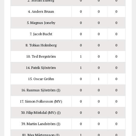
2. Stefan Edberg
0
0
0
4. Anders Bruun
0
0
0
5. Magnus Joneby
0
0
0
7. Jacob Bucht
0
0
0
8. Tobias Holmberg
0
0
0
10. Ted Bergström
1
0
0
14. Patrik Sjöström
1
0
0
15. Oscar Gröhn
0
1
0
16. Rasmus Sjöström (J)
0
0
0
17. Simon Folkesson (MV)
0
0
0
30. Filip Mörkdal (MV) (J)
0
0
0
39. Martin Landström (J)
0
0
0
81. Max Mårtensson (J)
1
0
0