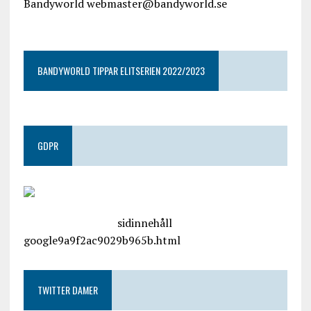
Bandyworld webmaster@bandyworld.se
google9a9f2ac9029b965b.html
BANDYWORLD TIPPAR ELITSERIEN 2022/2023
GDPR
google.com, pub-4487550053079833, DIRECT,
f08c47fec0942fa0
sidinnehåll
google9a9f2ac9029b965b.html
TWITTER DAMER