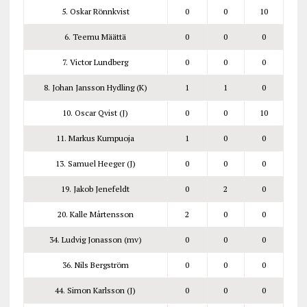
5. Oskar Rönnkvist
0
0
10
6. Teemu Määttä
0
0
0
7. Victor Lundberg
0
0
0
8. Johan Jansson Hydling (K)
1
1
0
10. Oscar Qvist (J)
0
0
10
11. Markus Kumpuoja
1
0
0
13. Samuel Heeger (J)
0
0
0
19. Jakob Jenefeldt
0
2
0
20. Kalle Mårtensson
2
0
0
34. Ludvig Jonasson (mv)
0
0
0
36. Nils Bergström
0
0
0
44. Simon Karlsson (J)
0
0
0