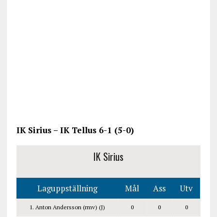
IK Sirius – IK Tellus 6-1 (5-0)
IK Sirius
Laguppställning
Mål
Ass
Utv
1. Anton Andersson (rmv) (J)
0
0
0