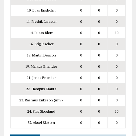
10. Elias Engholm
0
0
0
11. Fredrik Larsson
0
0
0
14. Lucas Blom
0
0
10
16. Stig Fischer
0
0
0
18. Martin Deacon
0
0
0
19. Markus Enander
0
0
0
21. Jonas Enander
0
0
0
22. Hampus Krantz
0
0
0
23. Rasmus Eriksson (rmv)
0
0
0
24. Filip Skoglund
0
0
10
37. Aksel Ekblom
0
0
0