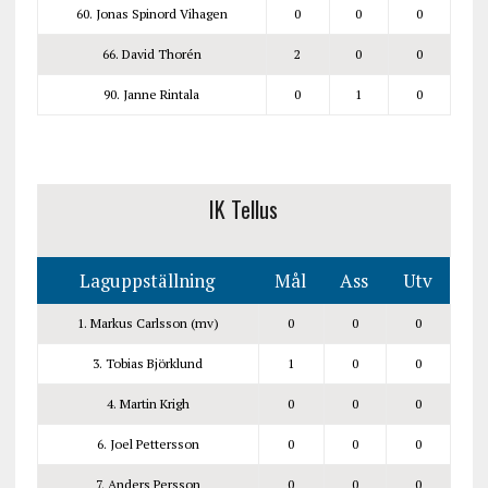
60. Jonas Spinord Vihagen
0
0
0
66. David Thorén
2
0
0
90. Janne Rintala
0
1
0
IK Tellus
Laguppställning
Mål
Ass
Utv
1. Markus Carlsson (mv)
0
0
0
3. Tobias Björklund
1
0
0
4. Martin Krigh
0
0
0
6. Joel Pettersson
0
0
0
7. Anders Persson
0
0
0