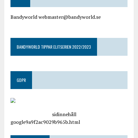
Bandyworld webmaster@bandyworld.se
google9a9f2ac9029b965b.html
BANDYWORLD TIPPAR ELITSERIEN 2022/2023
GDPR
google.com, pub-4487550053079833, DIRECT,
f08c47fec0942fa0
sidinnehåll
google9a9f2ac9029b965b.html