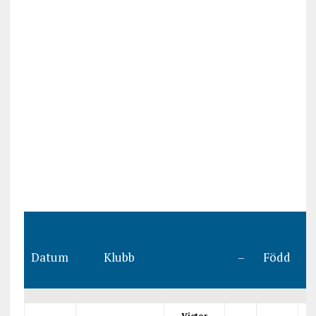
Datum
Klubb
–
Född
Victor