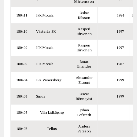
Mårtensson
Oskar
180411
IFK Motala
1994
Mi
Nilsson
Kasperi
180410
Västerås SK
1997
Hirvonen
Kasperi
180409
IFK Motala
1997
Hirvonen
Jonas
180409
IFK Motala
1987
Enander
Alexander
180404
IFK Vänersborg
1999
Zitouni
Oscar
180404
Sirius
1999
Rönnqvist
Johan
180403
Villa Lidköping
Löfstedt
Anders
180402
Tellus
Persson