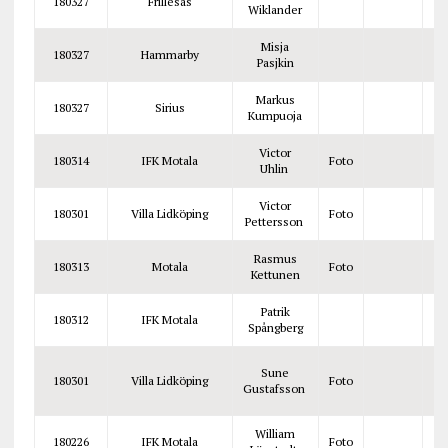
180327
Frillesås
Wiklander
Misja
180327
Hammarby
Pasjkin
Markus
180327
Sirius
Kumpuoja
Victor
180314
IFK Motala
Foto
Uhlin
Victor
180301
Villa Lidköping
Foto
Pettersson
Rasmus
180313
Motala
Foto
Kettunen
Patrik
180312
IFK Motala
Spångberg
Sune
180301
Villa Lidköping
Foto
Gustafsson
William
180226
IFK Motala
Foto