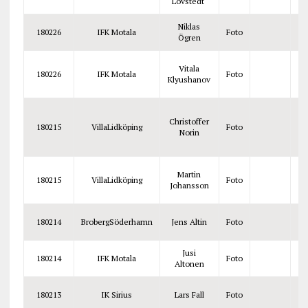
Lövstedt
Niklas
180226
IFK Motala
Foto
Ögren
Vitala
180226
IFK Motala
Foto
Klyushanov
Christoffer
180215
VillaLidköping
Foto
Norin
Martin
180215
VillaLidköping
Foto
Johansson
180214
BrobergSöderhamn
Jens Altin
Foto
Jusi
180214
IFK Motala
Foto
Altonen
180213
IK Sirius
Lars Fall
Foto