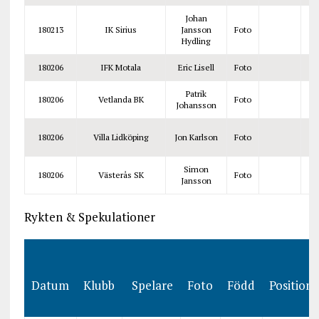
Johan
180213
IK Sirius
Jansson
Foto
Hydling
180206
IFK Motala
Eric Lisell
Foto
Patrik
180206
Vetlanda BK
Foto
Johansson
180206
Villa Lidköping
Jon Karlson
Foto
Simon
180206
Västerås SK
Foto
Jansson
Rykten & Spekulationer
Datum
Klubb
Spelare
Foto
Född
Position