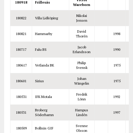
180918
Frillesås
Wareborn
Nikolai
180822
Villa Lidköping
Jensen
David
180821
Hammarby
1998
Thorén
Jacob
180717
Falu BS
1990
Erlandsson
Philip
180617
Vetlanda BK
1975
Svensk
Johan
180601
Sirius
1975
Wängelin
Fredrik
180531
IFK Motala
1992
Lönn
Broberg
Hampus
180531
1997
Söderhamn
Lindén
Svenne
180509
Bollnäs GIF
H
Olsson