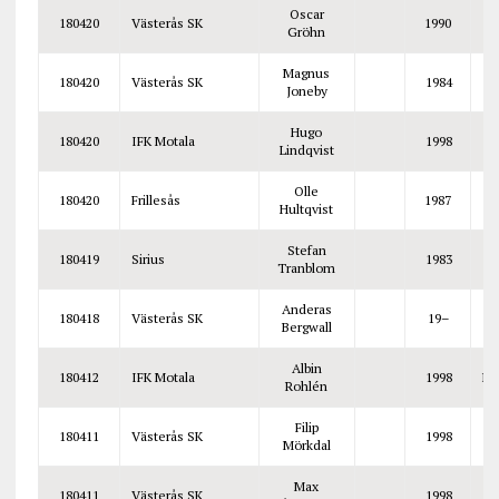
Oscar
180420
Västerås SK
1990
Gröhn
Magnus
180420
Västerås SK
1984
Joneby
Hugo
180420
IFK Motala
1998
Lindqvist
Olle
180420
Frillesås
1987
Hultqvist
Stefan
180419
Sirius
1983
Tranblom
Anderas
180418
Västerås SK
19–
Bergwall
Albin
180412
IFK Motala
1998
Mi
Rohlén
Filip
180411
Västerås SK
1998
Mörkdal
Max
180411
Västerås SK
1998