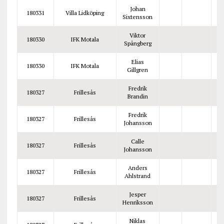
Johan
180331
Villa Lidköping
Sixtensson
Viktor
180330
IFK Motala
Spångberg
Elias
180330
IFK Motala
Gillgren
Fredrik
180327
Frillesås
Brandin
Fredrik
180327
Frillesås
Johansson
Calle
180327
Frillesås
Johansson
Anders
180327
Frillesås
Ahlstrand
Jesper
180327
Frillesås
Henriksson
Niklas