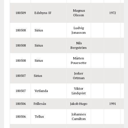
Magnus
180509
Edsbyns IF
1972
H
Olsson
Ludvig
180508
Sirius
Jonasson
Nils
180508
Sirius
Bergström
Mårten
180508
Sirius
Pouesette
Jerker
180507
Sirius
Ortman
Viktor
180507
Vetlanda
Lindqvist
180506
Frillesås
Jakob Hugo
1991
Johannes
180506
Tellus
Camilton