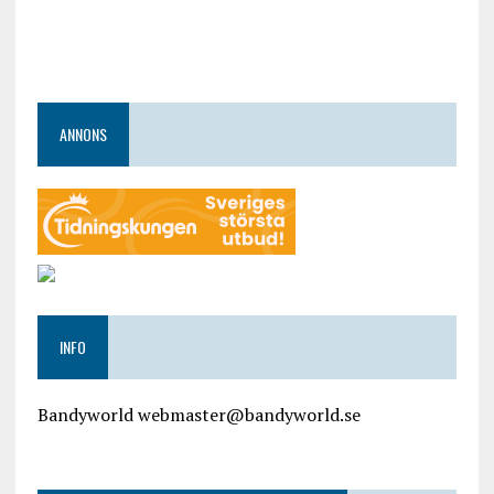
ANNONS
INFO
Bandyworld webmaster@bandyworld.se
google9a9f2ac9029b965b.html