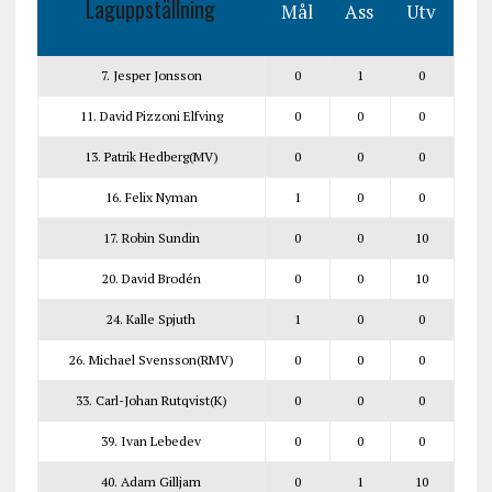
Laguppställning
Mål
Ass
Utv
7. Jesper Jonsson
0
1
0
11. David Pizzoni Elfving
0
0
0
13. Patrik Hedberg(MV)
0
0
0
16. Felix Nyman
1
0
0
17. Robin Sundin
0
0
10
20. David Brodén
0
0
10
24. Kalle Spjuth
1
0
0
26. Michael Svensson(RMV)
0
0
0
33. Carl-Johan Rutqvist(K)
0
0
0
39. Ivan Lebedev
0
0
0
40. Adam Gilljam
0
1
10