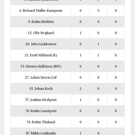
6. Richard Wallin-Kamperin
0
3
0
9. Robin Mohlén
0
0
0
13. Olle Beglund
1
0
0
20. Juho Liukkonen
0
1
0
21. Emil Wiklund (K)
1
1
0
23. Kimmo Kyllönen (MV)
0
0
0
27. Adam Herou Löf
0
0
0
55. Johan Koch
2
0
0
57. Joakim Hedqvist
1
0
0
70. Robin Lundqvist
0
0
0
79. Robin Öhrlund
0
0
0
87. Mikko Lukkarila
1
0