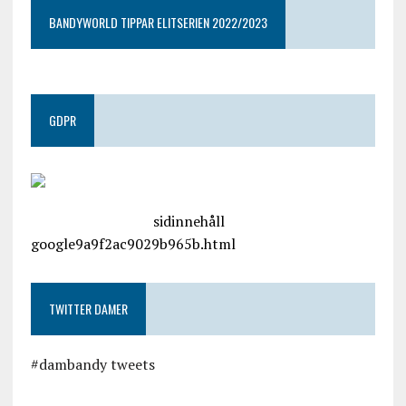
BANDYWORLD TIPPAR ELITSERIEN 2022/2023
GDPR
google.com, pub-4487550053079833, DIRECT,
f08c47fec0942fa0
sidinnehåll
google9a9f2ac9029b965b.html
TWITTER DAMER
#dambandy tweets