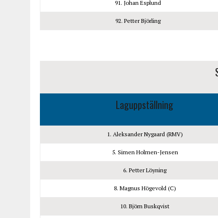
91. Johan Esplund
92. Petter Björling
S
Laguppställning
1. Aleksander Nygaard (RMV)
5. Simen Holmen-Jensen
6. Petter Löyning
8. Magnus Högevold (C)
10. Björn Buskqvist