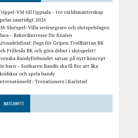
rippel-VM till Uppsala – tre världsmästerskap
pelas samtidigt 2026
M-Slutspel: Villa seriesegrare och slutspelslagen
lara – Rekordintresse för finalen
ttondelsfinal: Dags för Gripen Trollhättan BK
ch Frillesås BK och göra debut i slutspelet!
Svenska Bandyförbundet satsar på nytt koncept
ör barn – Snöharen Bandis ska få fler att åka
kridskor och spela bandy
nternationellt: Trenationers i Karlstad
MATCHNYTT