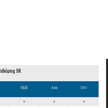
 Lidköping BK
Mål
Ass
Utv
0
2
0