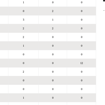
1
0
0
-
0
2
0
3
1
0
2
2
0
2
0
0
1
0
0
0
0
0
0
0
12
2
0
0
0
0
0
0
0
0
1
0
0