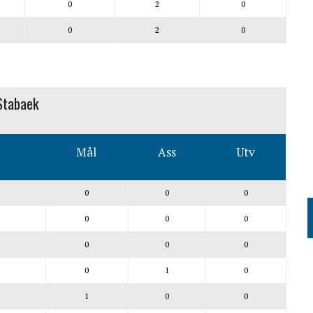
0
2
0
0
2
0
tabaek
Mål
Ass
Utv
0
0
0
0
0
0
0
0
0
0
1
0
1
0
0