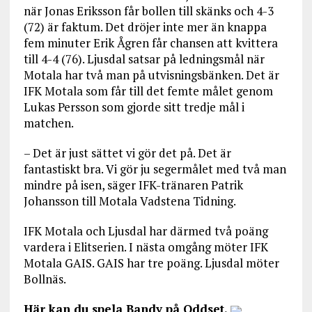
när Jonas Eriksson får bollen till skänks och 4-3
(72) är faktum. Det dröjer inte mer än knappa
fem minuter Erik Ågren får chansen att kvittera
till 4-4 (76). Ljusdal satsar på ledningsmål när
Motala har två man på utvisningsbänken. Det är
IFK Motala som får till det femte målet genom
Lukas Persson som gjorde sitt tredje mål i
matchen.
– Det är just sättet vi gör det på. Det är
fantastiskt bra. Vi gör ju segermålet med två man
mindre på isen, säger IFK-tränaren Patrik
Johansson till Motala Vadstena Tidning.
IFK Motala och Ljusdal har därmed två poäng
vardera i Elitserien. I nästa omgång möter IFK
Motala GAIS. GAIS har tre poäng. Ljusdal möter
Bollnäs.
Här kan du spela Bandy på Oddset.