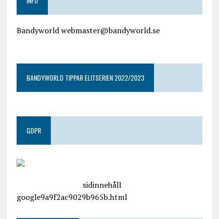
INFO
Bandyworld webmaster@bandyworld.se
google9a9f2ac9029b965b.html
BANDYWORLD TIPPAR ELITSERIEN 2022/2023
GDPR
google.com, pub-4487550053079833, DIRECT,
f08c47fec0942fa0
sidinnehåll
google9a9f2ac9029b965b.html