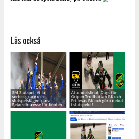
Läs också
SM-Slutspel: Villa
Åttondelsfinal: Dags för
seriesegrare och
Gripen Trollhättan BK och
slutspelslagen klara -
Frillesås BK och göra debut
Rekordintresse för finalen
i slutspelet!