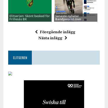
Elitserien: Skönt besked för
Senaste nyheter
Frillesås BK
Bandyworld.com
Föregående inlägg
Nästa inlägg
ELITSERIEN