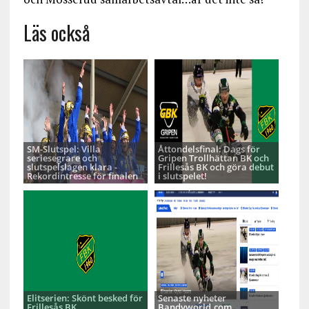
Läs också
SM-Slutspel: Villa
Åttondelsfinal: Dags för
seriesegrare och
Gripen Trollhättan BK och
slutspelslagen klara -
Frillesås BK och göra debut
Rekordintresse för finalen
i slutspelet!
Elitserien: Skönt besked för
Senaste nyheter
Frillesås BK
Bandyworld.com