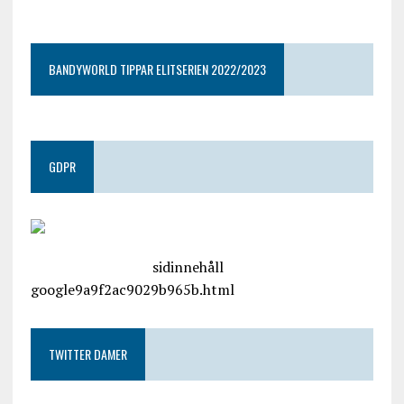
google9a9f2ac9029b965b.html
BANDYWORLD TIPPAR ELITSERIEN 2022/2023
GDPR
google.com, pub-4487550053079833, DIRECT,
f08c47fec0942fa0
sidinnehåll
google9a9f2ac9029b965b.html
TWITTER DAMER