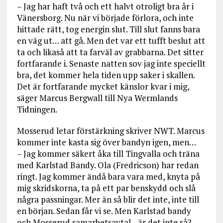
– Jag har haft två och ett halvt otroligt bra år i
Vänersborg. Nu när vi började förlora, och inte
hittade rätt, tog energin slut. Till slut fanns bara
en väg ut… att gå. Men det var ett tufft beslut att
ta och likaså att ta farväl av grabbarna. Det sitter
fortfarande i. Senaste natten sov jag inte speciellt
bra, det kommer hela tiden upp saker i skallen.
Det är fortfarande mycket känslor kvar i mig,
säger Marcus Bergwall till Nya Wermlands
Tidningen.
Mosserud letar förstärkning skriver NWT. Marcus
kommer inte kasta sig över bandyn igen, men…
– Jag kommer säkert åka till Tingvalla och träna
med Karlstad Bandy. Ola (Fredricson) har redan
ringt. Jag kommer ändå bara vara med, knyta på
mig skridskorna, ta på ett par benskydd och slå
några passningar. Mer än så blir det inte, inte till
en början. Sedan får vi se. Men Karlstad bandy
och Mosserud samarbetsavtal…är det inte så?