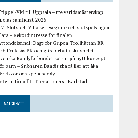
rippel-VM till Uppsala – tre världsmästerskap
pelas samtidigt 2026
M-Slutspel: Villa seriesegrare och slutspelslagen
lara – Rekordintresse för finalen
ttondelsfinal: Dags för Gripen Trollhättan BK
ch Frillesås BK och göra debut i slutspelet!
Svenska Bandyförbundet satsar på nytt koncept
ör barn – Snöharen Bandis ska få fler att åka
kridskor och spela bandy
nternationellt: Trenationers i Karlstad
MATCHNYTT