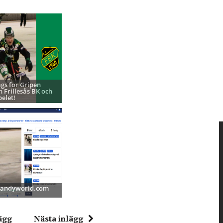
ags för Gripen
h Frillesås BK och
pelet!
 Bandyworld.com
ägg
Nästa inlägg