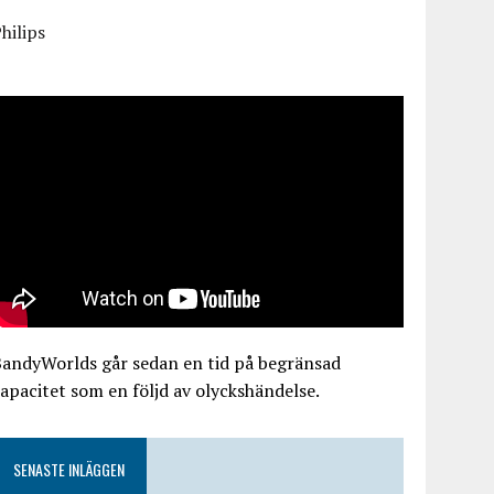
hilips
BandyWorlds går sedan en tid på begränsad
apacitet som en följd av olyckshändelse.
SENASTE INLÄGGEN