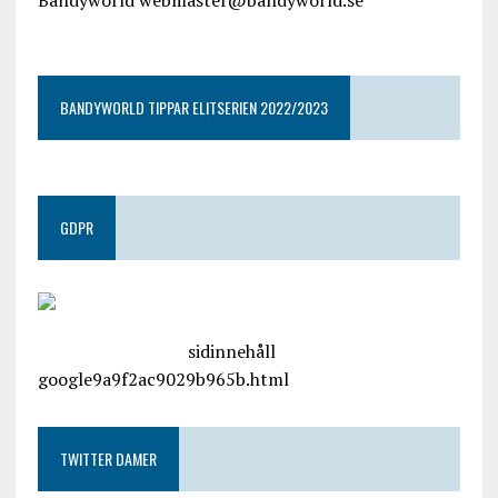
Bandyworld webmaster@bandyworld.se
google9a9f2ac9029b965b.html
BANDYWORLD TIPPAR ELITSERIEN 2022/2023
GDPR
google.com, pub-4487550053079833, DIRECT,
f08c47fec0942fa0
sidinnehåll
google9a9f2ac9029b965b.html
TWITTER DAMER