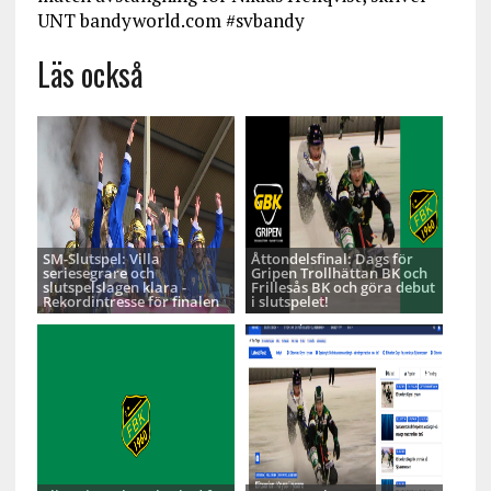
UNT bandyworld.com #svbandy
Läs också
SM-Slutspel: Villa
Åttondelsfinal: Dags för
seriesegrare och
Gripen Trollhättan BK och
slutspelslagen klara -
Frillesås BK och göra debut
Rekordintresse för finalen
i slutspelet!