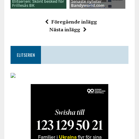
Elitserien: Skönt besked för
Senaste nyheter
Frillesås BK
Bandyworld.com
Föregående inlägg
Nästa inlägg
ELITSERIEN