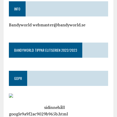
INFO
Bandyworld webmaster@bandyworld.se
google9a9f2ac9029b965b.html
BANDYWORLD TIPPAR ELITSERIEN 2022/2023
GDPR
google.com, pub-4487550053079833, DIRECT,
f08c47fec0942fa0
sidinnehåll
google9a9f2ac9029b965b.html