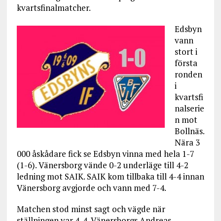
kvartsfinalmatcher.
Edsbyn
vann
stort i
första
ronden
i
kvartsfi
nalserie
n mot
Bollnäs.
Nära 3
000 åskådare fick se Edsbyn vinna med hela 1-7
(1-6). Vänersborg vände 0-2 underläge till 4-2
ledning mot SAIK. SAIK kom tillbaka till 4-4 innan
Vänersborg avgjorde och vann med 7-4.
Matchen stod minst sagt och vägde när
ställningen var 4-4. Vänersborgs Andreas