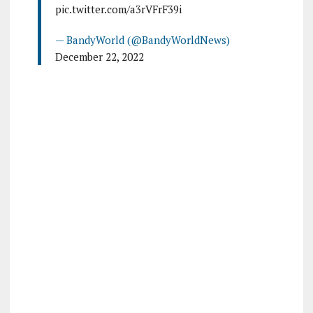
pic.twitter.com/a3rVFrF39i
— BandyWorld (@BandyWorldNews)
December 22, 2022