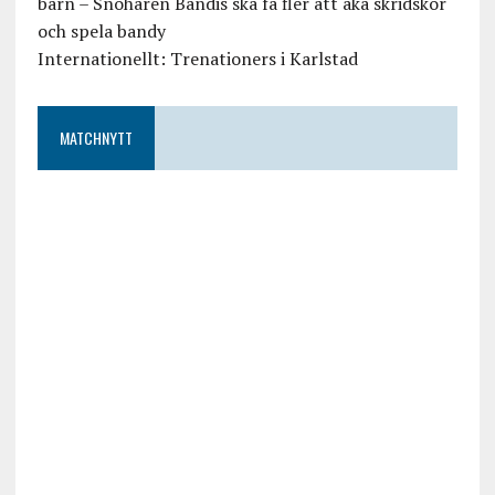
barn – Snöharen Bandis ska få fler att åka skridskor
och spela bandy
Internationellt: Trenationers i Karlstad
MATCHNYTT