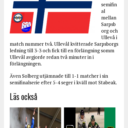
semifin
al
mellan
Sarpsb
org och
Ullevå i
match nummer två. Ullevål kvitterade Sarpsborgs
ledning till 3-3 och fick till en förlängning somm
Ullevål avgjorde redan två minuter in i
förlängningen.
Även Solberg utjämnade till 1-1 matcher i sin
semifinalserie efter 5-4 seger i kväll mot Stabeak.
Läs också