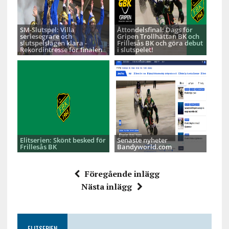
SM-Slutspel: Villa
Åttondelsfinal: Dags för
seriesegrare och
Gripen Trollhättan BK och
slutspelslagen klara -
Frillesås BK och göra debut
Rekordintresse för finalen
i slutspelet!
Elitserien: Skönt besked för
Senaste nyheter
Frillesås BK
Bandyworld.com
Föregående inlägg
Nästa inlägg
ELITSERIEN