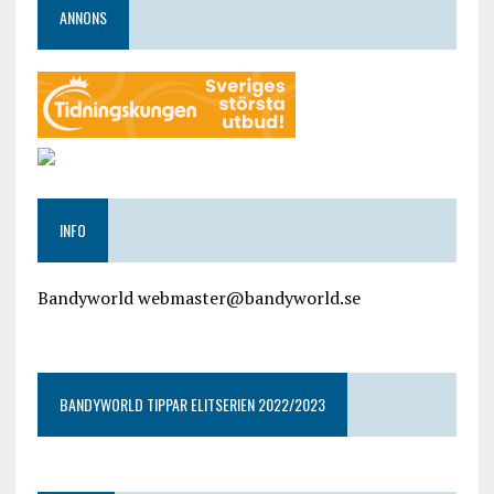
ANNONS
INFO
Bandyworld webmaster@bandyworld.se
google9a9f2ac9029b965b.html
BANDYWORLD TIPPAR ELITSERIEN 2022/2023