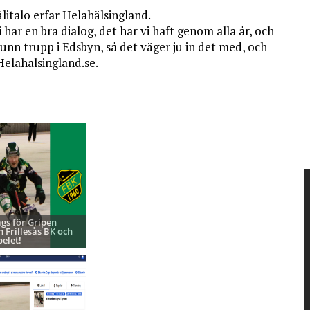
italo erfar Helahälsingland.
 har en bra dialog, det har vi haft genom alla år, och
tunn trupp i Edsbyn, så det väger ju in det med, och
 Helahalsingland.se.
ags för Gripen
h Frillesås BK och
pelet!