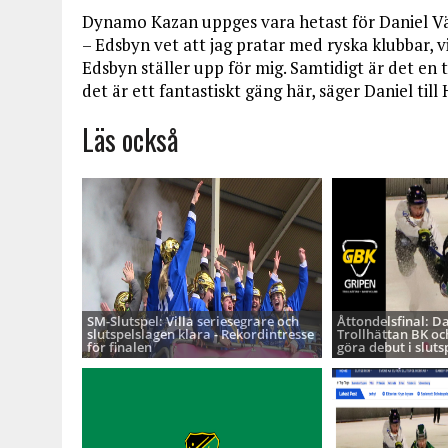
Dynamo Kazan uppges vara hetast för Daniel Väl
– Edsbyn vet att jag pratar med ryska klubbar, vi
Edsbyn ställer upp för mig. Samtidigt är det en 
det är ett fantastiskt gäng här, säger Daniel till
Läs också
SM-Slutspel: Villa seriesegrare och
Åttondelsfinal: D
slutspelslagen klara - Rekordintresse
Trollhättan BK oc
för finalen
göra debut i sluts