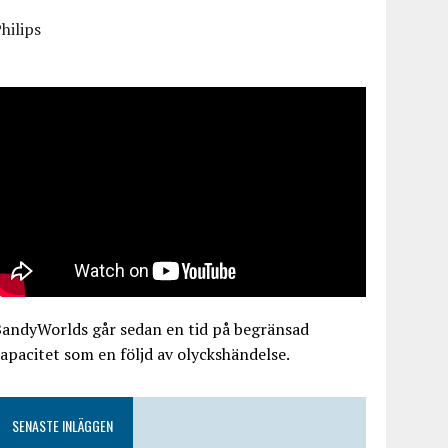
hilips
BandyWorlds går sedan en tid på begränsad
apacitet som en följd av olyckshändelse.
SENASTE INLÄGGEN