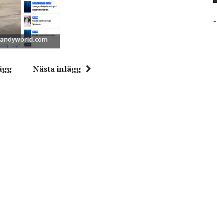
-
 Bandyworld.com
ägg
Nästa inlägg