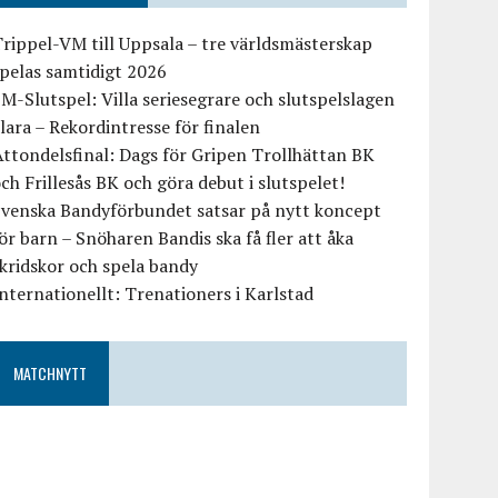
rippel-VM till Uppsala – tre världsmästerskap
pelas samtidigt 2026
M-Slutspel: Villa seriesegrare och slutspelslagen
lara – Rekordintresse för finalen
ttondelsfinal: Dags för Gripen Trollhättan BK
ch Frillesås BK och göra debut i slutspelet!
Svenska Bandyförbundet satsar på nytt koncept
ör barn – Snöharen Bandis ska få fler att åka
kridskor och spela bandy
nternationellt: Trenationers i Karlstad
MATCHNYTT