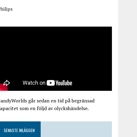
hilips
BandyWorlds går sedan en tid på begränsad
apacitet som en följd av olyckshändelse.
SENASTE INLÄGGEN