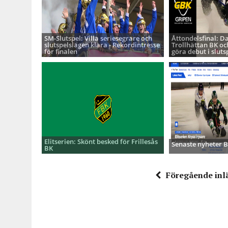
SM-Slutspel: Villa seriesegrare och
Åttondelsfinal: D
slutspelslagen klara - Rekordintresse
Trollhättan BK oc
för finalen
göra debut i sluts
Elitserien: Skönt besked för Frillesås
Senaste nyheter
BK
Föregående inl