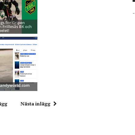
-
ags för Gripen
h Frillesås BK och
pelet!
 Bandyworld.com
ägg
Nästa inlägg