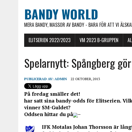
BANDY WORLD
MERA BANDY, MASSOR AV BANDY - BARA FÖR ATT VI ÄLSKAR
ELITSERIEN 2022/2023
VM 2023 B-GRUPPEN
A
Spelarnytt: Spångberg gö
PUBLICERAD AV:
ADMIN
22 OKTOBER, 2013
På fredag smäller det!
har satt sina bandy-odds för Elitserien. Vil
vinner SM-Guldet?
Oddsen hittar du på
–
IFK Motalas Johan Thorsson är långt