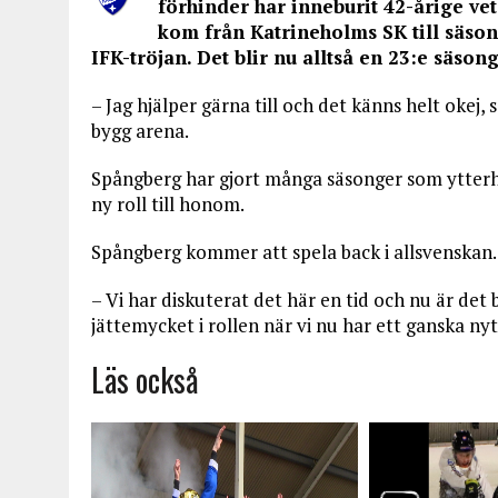
förhinder har inneburit 42-årige v
kom från Katrineholms SK till säson
IFK-tröjan. Det blir nu alltså en 23:e säso
– Jag hjälper gärna till och det känns helt okej,
bygg arena.
Spångberg har gjort många säsonger som ytterh
ny roll till honom.
Spångberg kommer att spela back i allsvenskan.
– Vi har diskuterat det här en tid och nu är det
jättemycket i rollen när vi nu har ett ganska ny
Läs också