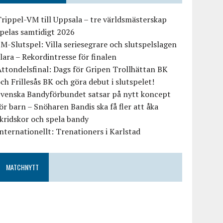
rippel-VM till Uppsala – tre världsmästerskap
pelas samtidigt 2026
M-Slutspel: Villa seriesegrare och slutspelslagen
lara – Rekordintresse för finalen
ttondelsfinal: Dags för Gripen Trollhättan BK
ch Frillesås BK och göra debut i slutspelet!
Svenska Bandyförbundet satsar på nytt koncept
ör barn – Snöharen Bandis ska få fler att åka
kridskor och spela bandy
nternationellt: Trenationers i Karlstad
MATCHNYTT