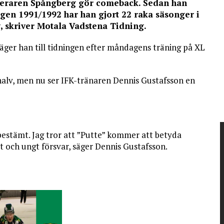
eteraren Spångberg gör comeback. Sedan han
gen 1991/1992 har han gjort 22 raka säsonger i
ng, skriver Motala Vadstena Tidning.
 säger han till tidningen efter måndagens träning på XL
alv, men nu ser IFK-tränaren Dennis Gustafsson en
 bestämt. Jag tror att ”Putte” kommer att betyda
tt och ungt försvar, säger Dennis Gustafsson.