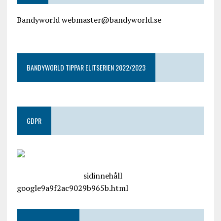
Bandyworld webmaster@bandyworld.se
google9a9f2ac9029b965b.html
BANDYWORLD TIPPAR ELITSERIEN 2022/2023
GDPR
google.com, pub-4487550053079833, DIRECT,
f08c47fec0942fa0
sidinnehåll
google9a9f2ac9029b965b.html