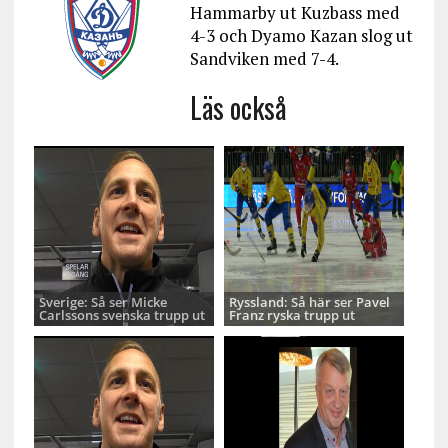
Hammarby ut Kuzbass med
4-3 och Dyamo Kazan slog ut
Sandviken med 7-4.
Läs också
Sverige: Så ser Micke
Ryssland: Så här ser Pavel
Carlssons svenska trupp ut
Franz ryska trupp ut