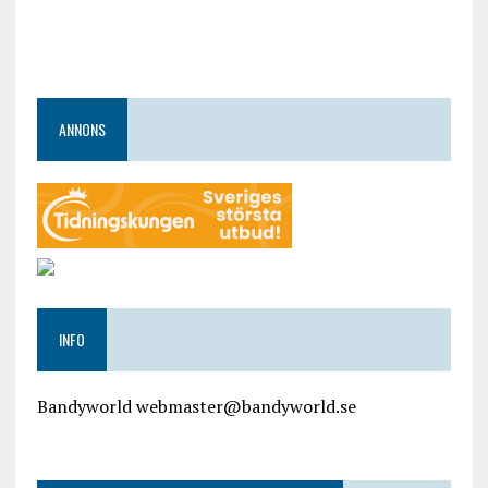
ANNONS
INFO
Bandyworld webmaster@bandyworld.se
google9a9f2ac9029b965b.html