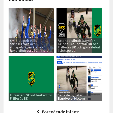
SM-Slutspel: Villa
Åttondelsfinal: Dags för
seriesegrare och
Gripen Trollhättan BK och
slutspelslagen klara -
Frillesås BK och göra debut
Rekordintresse för finalen
i slutspelet!
Elitserien: Skönt besked för
Senaste nyheter
Frillesås BK
Bandyworld.com
Föregående inlägg