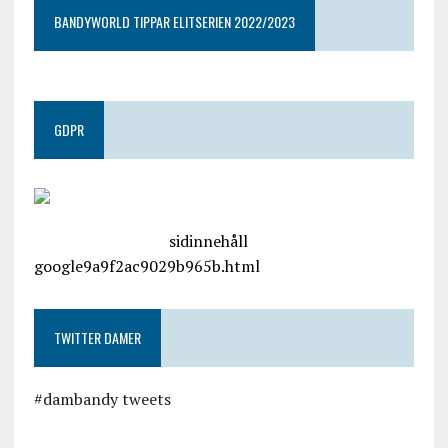
BANDYWORLD TIPPAR ELITSERIEN 2022/2023
GDPR
google.com, pub-4487550053079833, DIRECT,
f08c47fec0942fa0
sidinnehåll
google9a9f2ac9029b965b.html
TWITTER DAMER
#dambandy tweets