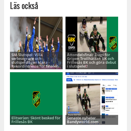
Läs också
SM-Slutspel: Villa
Åttondelsfinal: Dags för
seriesegrare och
Gripen Trollhättan BK och
slutspelslagen klara -
Frillesås BK och göra debut
Rekordintresse för finalen
i slutspelet!
Elitserien: Skönt besked för
Senaste nyheter
Frillesås BK
Bandyworld.com