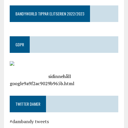
BANDYWORLD TIPPAR ELITSERIEN 2022/2023
GDPR
google.com, pub-4487550053079833, DIRECT,
f08c47fec0942fa0
sidinnehåll
google9a9f2ac9029b965b.html
TWITTER DAMER
#dambandy tweets