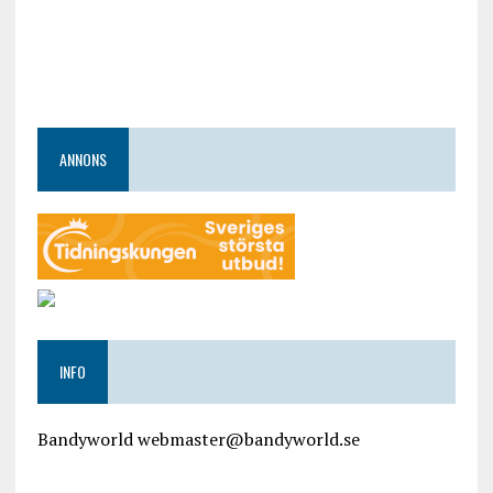
ANNONS
INFO
Bandyworld webmaster@bandyworld.se
google9a9f2ac9029b965b.html